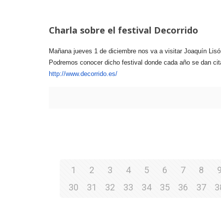
Charla sobre el festival Decorrido
Mañana jueves 1 de diciembre nos va a visitar Joaquín Lisón
Podremos conocer dicho festival donde cada año se dan cit
http://www.decorrido.es/
1
2
3
4
5
6
7
8
30
31
32
33
34
35
36
37
3