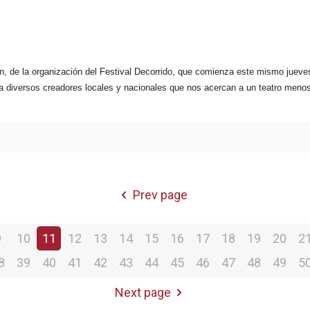
, de la organización del Festival Decorrido, que comienza este mismo jueves
a diversos creadores locales y nacionales que nos acercan a un teatro meno
Prev page
9
10
11
12
13
14
15
16
17
18
19
20
2
8
39
40
41
42
43
44
45
46
47
48
49
5
Next page