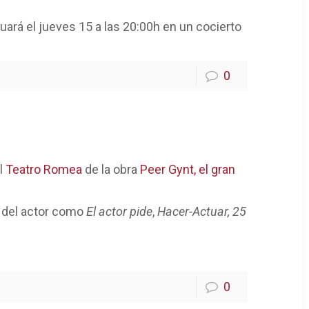
tuará el jueves 15 a las 20:00h en un cocierto
0
el
Teatro Romea
de la obra
Peer Gynt, el gran
a del actor como
El actor pide
,
Hacer-Actuar,
25
0