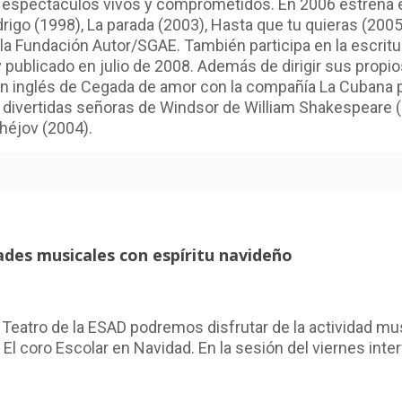
e espectáculos vivos y comprometidos. En 2006 estrena e
odrigo (1998), La parada (2003), Hasta que tu quieras (20
 la Fundación Autor/SGAE. También participa en la escritur
y publicado en julio de 2008. Además de dirigir sus propi
 en inglés de Cegada de amor con la compañía La Cubana 
s divertidas señoras de Windsor de William Shakespeare (
héjov (2004).
ades musicales con espíritu navideño
Teatro de la ESAD podremos disfrutar de la actividad mus
l El coro Escolar en Navidad. En la sesión del viernes int