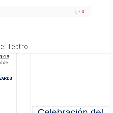
0
el Teatro
2016
l de
 AWARDS
Celebración del