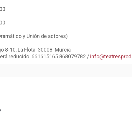
:00
:00
Dramático y Unión de actores)
o 8-10, La Flota. 30008. Murcia
po será reducido. 661615165 868079782 /
info@teatresprod
s