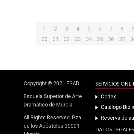
1
2
3
4
5
6
7
8
30
31
32
33
34
35
36
37
3
Copyright © 2021 ESAD
SERVICIOS ONL
Escuela Superior de Arte
Codex
Dramático de Murcia.
Catálogo Bibl
All Rights Reserved. Pza.
Reserva de au
de los Apóstoles 30001
DATOS LEGALE