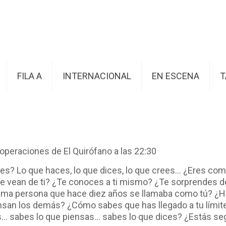
FILA A
INTERNACIONAL
EN ESCENA
T
 operaciones de El Quirófano a las 22:30
es? Lo que haces, lo que dices, lo que crees... ¿Eres co
ue vean de ti? ¿Te conoces a ti mismo? ¿Te sorprendes d
isma persona que hace diez años se llamaba como tú? ¿H
ensan los demás? ¿Cómo sabes que has llegado a tu límite
s... sabes lo que piensas... sabes lo que dices? ¿Estás s