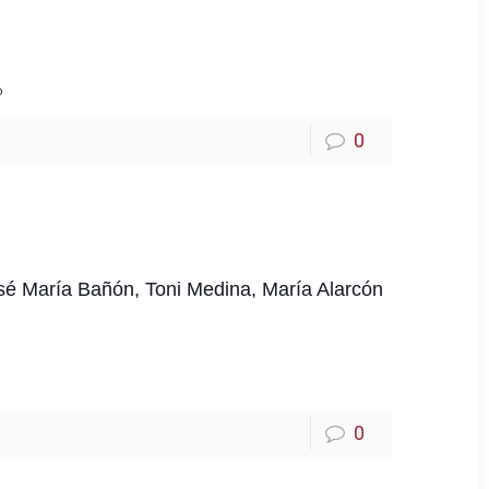
%
0
é María Bañón, Toni Medina, María Alarcón
0