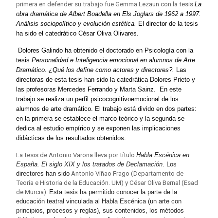
primera en defender su trabajo fue Gemma Lezaun con la tesis
La
obra dramática de Albert Boadella en Els Joglars de 1962 a 1997.
Análisis sociopolítico y evolución estética.
El director de la tesis
ha sido el catedrático César Oliva Olivares.
Dolores Galindo ha obtenido el doctorado en Psicología con la
tesis
Personalidad e Inteligencia emocional en alumnos de Arte
Dramático. ¿Qué los define como actores y directores?.
Las
directoras de esta tesis han sido la catedrática Dolores Prieto y
las profesoras Mercedes Ferrando y Marta Sainz. En este
trabajo se realiza un perfil psicocognitivoemocional de los
alumnos de arte dramático. El trabajo está divido en dos partes:
en la primera se establece el marco teórico y la segunda se
dedica al estudio empírico y se exponen las implicaciones
didácticas de los resultados obtenidos.
La tesis de Antonio Varona lleva por título
Habla Escénica en
España. El
siglo XIX y los tratados de Declamación
. Los
directores han sido
Antonio Viñao Frago (Departamento de
Teoría e Historia de la Educación. UM) y César Oliva Bernal (Esad
de Murcia).
Esta tesis ha permitido conocer la parte de la
educación teatral vinculada al Habla Escénica (un arte con
principios, procesos y reglas), sus contenidos, los métodos