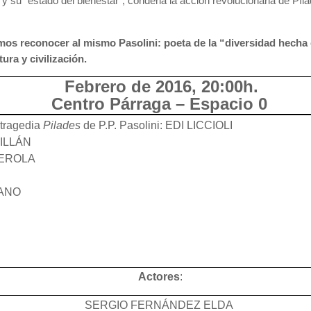
 su “estado del bienestar”, condena la acción revolucionaria de Píla
mos reconocer al mismo Pasolini: poeta de la “diversidad hecha 
ura y civilización.
Febrero de 2016, 20:00h.
Centro Párraga – Espacio 0
 tragedia
Pilades
de P.P. Pasolini: EDI LICCIOLI
 ILLÁN
LBEROLA
IANO
Actores
:
SERGIO FERNÁNDEZ ELDA