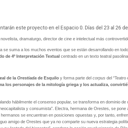
tarán este proyecto en el Espacio 0. Días del 23 al 26 d
ovelista, dramaturgo, director de cine e intelectual más controvertido
ia se suma a los muchos eventos que se están desarrollando en todo
ado de 4º Interpretación Textual
centrado en un texto teatral pasolin
eal de la
Orestíada
de Esquilo
y forma parte del
corpus
del “Teatro 
ma los personajes de la mitología griega y los actualiza, convirti
ando hábilmente el consenso popular, se transforma en dominio de una
 neocapitalista y consumista”. Electra, hermana de Orestes, se pone 
os hermanos se encuentran en posiciones opuestas y, por tanto, enfrent
antiguo amigo de Orestes que ya no comparte su nueva estrategia polí