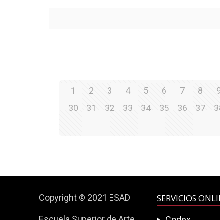
1
2
3
4
5
6
7
8
30
31
32
33
34
35
36
37
3
Copyright © 2021 ESAD
SERVICIOS ONL
Escuela Superior de Arte
Codex