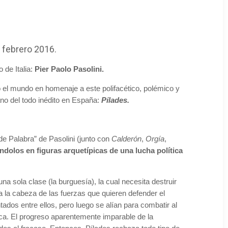
e febrero 2016.
 de Italia:
Pier Paolo Pasolini.
 el mundo en homenaje a este polifacético, polémico y
ano del todo inédito en España:
Pílades.
de Palabra” de Pasolini (junto con
Calderón
,
Orgía
,
éndolos en figuras arquetípicas de una lucha política
 sola clase (la burguesía), la cual necesita destruir
a la cabeza de las fuerzas que quieren defender el
ados entre ellos, pero luego se alían para combatir al
tica. El progreso aparentemente imparable de la