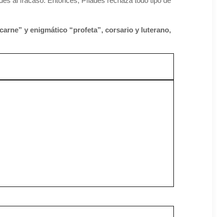
des al fracaso. Entonces, Pílades rechaza todo tipo de
carne” y enigmático “profeta”, corsario y luterano,