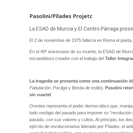
Pasolini/Pílades Projetc
La ESAD de Murcia y El Centro Párraga presen
El 2 de noviembre de 1975 fallecía en Roma el poeta, n
En el 40º aniversario de su muerte, la ESAD de Murc
escandaloso creador con el trabajo del
Taller Integr
La tragedia se presenta como una continuación id
Fabulación
,
Pocilga
y
Bestia de estilo
).
Pasolini reto
sin cuartel
Orestes representa el poder democrático que, manipul
todo vestigio del pasado para imponer su “revolución
pasado, con sus valores y cultos. Al principio, los d
ejército de revolucionarios liderado por Pílades, el 