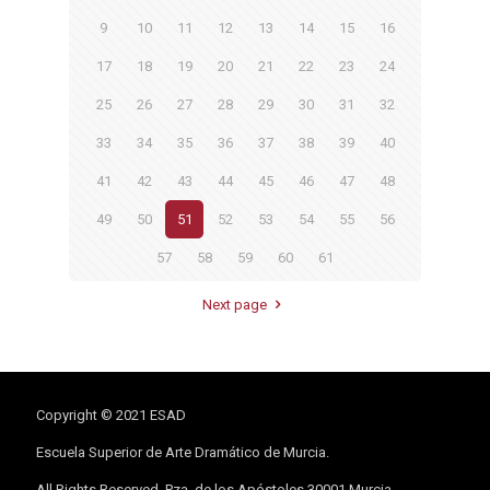
9
10
11
12
13
14
15
16
17
18
19
20
21
22
23
24
25
26
27
28
29
30
31
32
33
34
35
36
37
38
39
40
41
42
43
44
45
46
47
48
49
50
51
52
53
54
55
56
57
58
59
60
61
Next page
Copyright © 2021 ESAD
Escuela Superior de Arte Dramático de Murcia.
All Rights Reserved. Pza. de los Apóstoles 30001 Murcia.