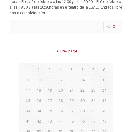
horas. El día 5 de febrero a las 12:00 y a las 20:00h. El 6 de febrero
a lsa 18:30 y a las 20:30horas en el teatro de la ESAD. Entrada libre
hasta completar aforo.
0
Prev page
1
2
3
4
5
6
7
8
9
10
11
12
13
14
15
16
17
18
19
20
21
22
23
24
25
26
27
28
29
30
31
32
33
34
35
36
37
38
39
40
41
42
43
44
45
46
47
48
49
50
51
52
53
54
55
56