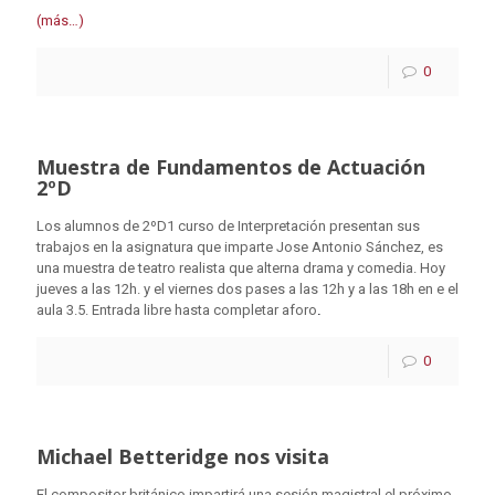
(más…)
0
Muestra de Fundamentos de Actuación
2ºD
Los alumnos de 2ºD1 curso de Interpretación presentan sus
trabajos en la asignatura que imparte Jose Antonio Sánchez, es
una muestra de teatro realista que alterna drama y comedia. Hoy
jueves a las 12h. y el viernes dos pases a las 12h y a las 18h en e el
aula 3.5. Entrada libre hasta completar aforo
.
0
Michael Betteridge nos visita
El compositor británico impartirá una sesión magistral el próximo