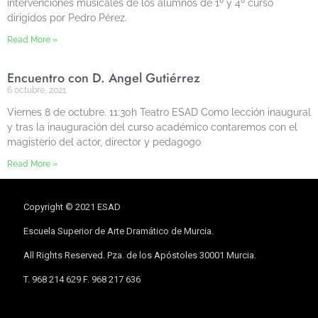
intervenciones musicales de los alumnos de 1º y 4º curso
dirigidos por Pedro Pérez.
Read More »
Encuentro con D. Ángel Gutiérrez
6 octubre, 2021
Viernes 8 de octubre. 11:30h Teatro ESAD Como lección inaugural
y tras la inauguración del curso académico contaremos con el
magisterio del actor, director y pedagogo
Read More »
Copyright © 2021 ESAD
Escuela Superior de Arte Dramático de Murcia.
All Rights Reserved. Pza. de los Apóstoles 30001 Murcia.
T. 968 214 629 F. 968 217 636