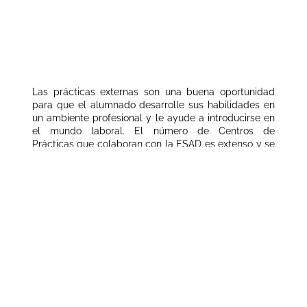
Las prácticas externas son una buena oportunidad
para que el alumnado desarrolle sus habilidades en
un ambiente profesional y le ayude a introducirse en
el mundo laboral. El número de Centros de
Prácticas que colaboran con la ESAD es extenso y se
adapta a las necesidades de cada alumno y a su
itinerario correspondiente.
La presencialidad del alumno/a en las prácticas
externas dependerá del carácter de las prácticas
asignadas.
De las 280 horas correspondientes a la asignatura, se
establecen:
2 créditos para tutorías y memoria (56 horas)
8 créditos para el desarrollo de las prácticas (224