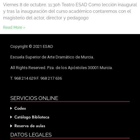
Viernes 8 de octubre. 11:30h Teatro ESAD Como lección inaugural
y tras la inauguración del curso académico contaremos con el
magisterio del actor, director y pedagogo
Read More »
Copyright © 2021 ESAD
Escuela Superior de Arte Dramático de Murcia.
All Rights Reserved. Pza. de los Apóstoles 30001 Murcia.
T. 968 214 629 F. 968 217 636
SERVICIOS ONLINE
Codex
Catálogo Biblioteca
Reserva de aulas
DATOS LEGALES