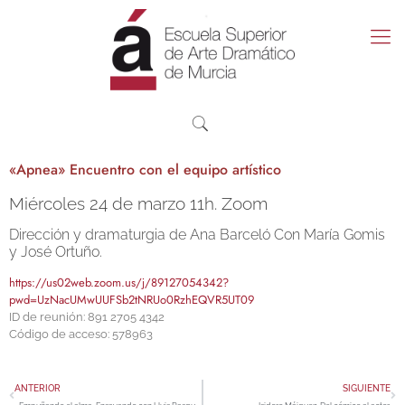
«Apnea» Encuentro con el equipo artístico
Miércoles 24 de marzo 11h. Zoom
Dirección y dramaturgia de Ana Barceló Con María Gomis
y José Ortuño.
https://us02web.zoom.us/j/89127054342?
pwd=UzNacUMwUUFSb2tNRUo0RzhEQVR5UT09
ID de reunión: 891 2705 4342
Código de acceso: 578963
ANTERIOR
SIGUIENTE