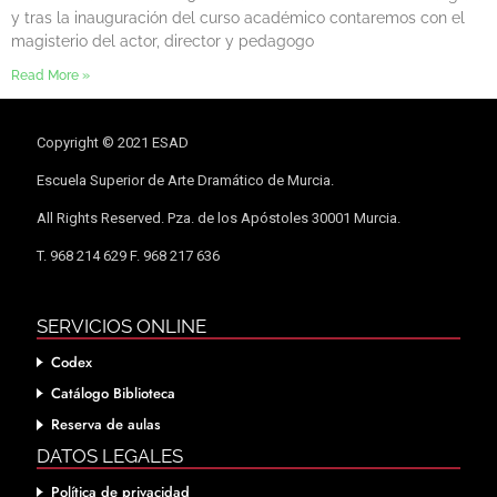
y tras la inauguración del curso académico contaremos con el
magisterio del actor, director y pedagogo
Read More »
Copyright © 2021 ESAD
Escuela Superior de Arte Dramático de Murcia.
All Rights Reserved. Pza. de los Apóstoles 30001 Murcia.
T. 968 214 629 F. 968 217 636
SERVICIOS ONLINE
Codex
Catálogo Biblioteca
Reserva de aulas
DATOS LEGALES
Política de privacidad