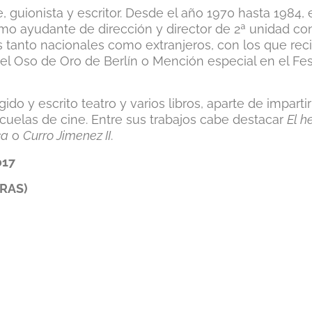
e, guionista y escritor. Desde el año 1970 hasta 1984,
 como ayudante de dirección y director de 2ª unidad co
s tanto nacionales como extranjeros, con los que rec
el Oso de Oro de Berlín o Mención especial en el Fes
ido y escrito teatro y varios libros, aparte de impartir
scuelas de cine. Entre sus trabajos cabe destacar
El 
ca
o
Curro Jimenez II
.
2017
ORAS)