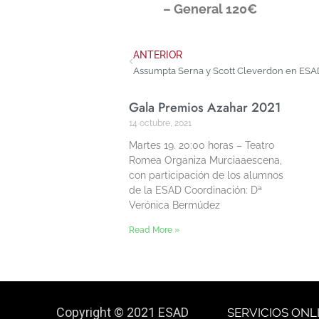
– General 120€
ANTERIOR
Assumpta Serna y Scott Cleverdon en ESA
Gala Premios Azahar 2021
14 octubre, 2021
Martes 19. 20:00 horas – Teatro
Romea Organiza Murciaaescena,
con participación de los alumnos
de la ESAD Coordinación: Dª
Verónica Bermúdez
Read More »
Copyright © 2021 ESAD
SERVICIOS ONL