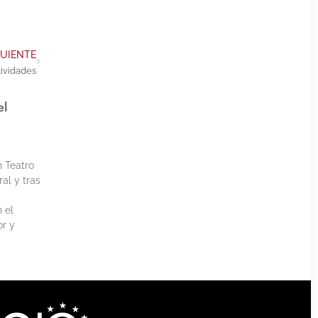
GUIENTE
ividades
el
h Teatro
al y tras
 el
or y