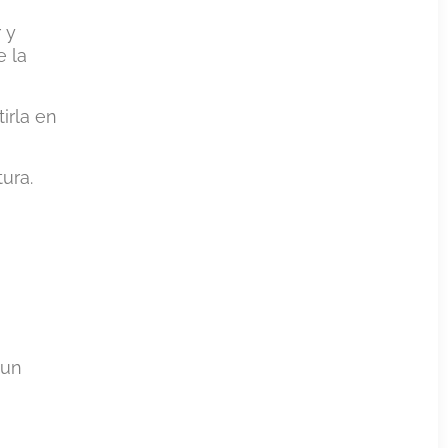
 y
e la
irla en
tura.
 un