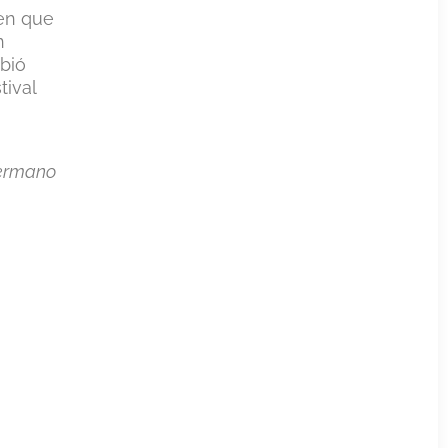
 en que
n
ibió
tival
hermano