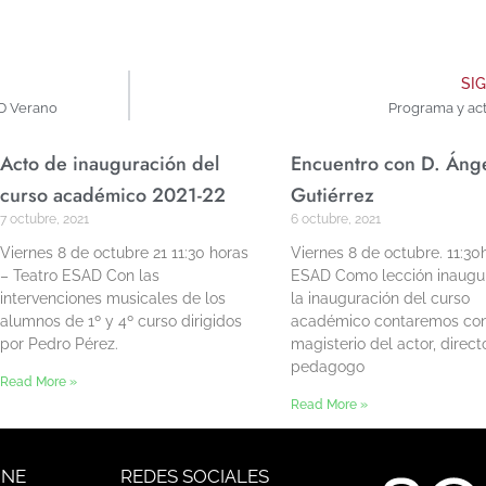
SI
D Verano
Programa y act
Acto de inauguración del
Encuentro con D. Áng
curso académico 2021-22
Gutiérrez
7 octubre, 2021
6 octubre, 2021
Viernes 8 de octubre 21 11:30 horas
Viernes 8 de octubre. 11:30
– Teatro ESAD Con las
ESAD Como lección inaugur
intervenciones musicales de los
la inauguración del curso
alumnos de 1º y 4º curso dirigidos
académico contaremos con
por Pedro Pérez.
magisterio del actor, direct
pedagogo
Read More »
Read More »
INE
REDES SOCIALES