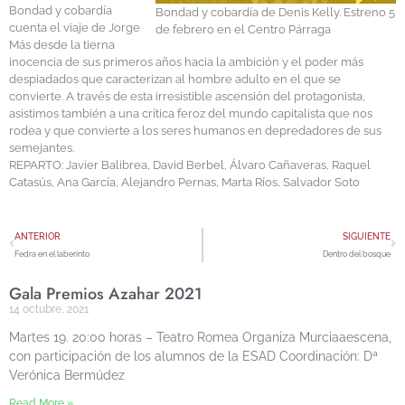
Bondad y cobardía
Bondad y cobardía de Denis Kelly. Estreno 5
cuenta el viaje de Jorge
de febrero en el Centro Párraga
Más desde la tierna
inocencia de sus primeros años hacia la ambición y el poder más
despiadados que caracterizan al hombre adulto en el que se
convierte. A través de esta irresistible ascensión del protagonista,
asistimos también a una crítica feroz del mundo capitalista que nos
rodea y que convierte a los seres humanos en depredadores de sus
semejantes.
REPARTO: Javier Balibrea, David Berbel, Álvaro Cañaveras, Raquel
Catasús, Ana García, Alejandro Pernas, Marta Ríos, Salvador Soto
ANTERIOR
SIGUIENTE
Fedra en el laberinto
Dentro del bosque
Gala Premios Azahar 2021
14 octubre, 2021
Martes 19. 20:00 horas – Teatro Romea Organiza Murciaaescena,
con participación de los alumnos de la ESAD Coordinación: Dª
Verónica Bermúdez
Read More »