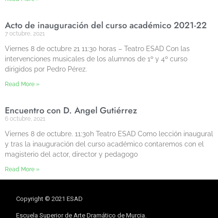
Acto de inauguración del curso académico 2021-22
7 octubre, 2021
Viernes 8 de octubre 21 11:30 horas – Teatro ESAD Con las
intervenciones musicales de los alumnos de 1º y 4º curso
dirigidos por Pedro Pérez.
Read More »
Encuentro con D. Ángel Gutiérrez
6 octubre, 2021
Viernes 8 de octubre. 11:30h Teatro ESAD Como lección inaugural
y tras la inauguración del curso académico contaremos con el
magisterio del actor, director y pedagogo
Read More »
Copyright © 2021 ESAD
Escuela Superior de Arte Dramático de Murcia.