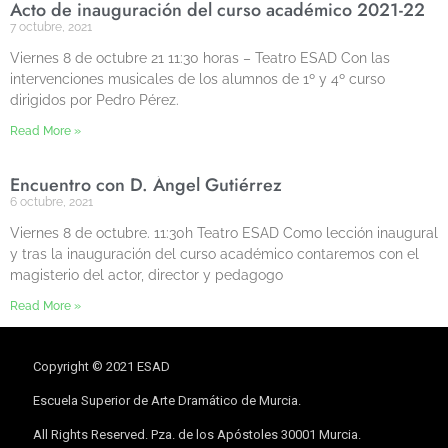
Acto de inauguración del curso académico 2021-22
7 octubre, 2021
Viernes 8 de octubre 21 11:30 horas – Teatro ESAD Con las
intervenciones musicales de los alumnos de 1º y 4º curso
dirigidos por Pedro Pérez.
Read More »
Encuentro con D. Ángel Gutiérrez
6 octubre, 2021
Viernes 8 de octubre. 11:30h Teatro ESAD Como lección inaugural
y tras la inauguración del curso académico contaremos con el
magisterio del actor, director y pedagogo
Read More »
Copyright © 2021 ESAD
Escuela Superior de Arte Dramático de Murcia.
All Rights Reserved. Pza. de los Apóstoles 30001 Murcia.