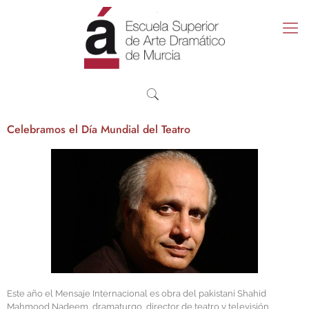
Celebramos el Día Mundial del Teatro
Este año el Mensaje Internacional es obra del pakistaní Shahid
Mahmood Nadeem, dramaturgo, director de teatro y televisión,