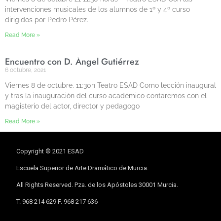
intervenciones musicales de los alumnos de 1º y 4º curso
dirigidos por Pedro Pérez.
Read More »
Encuentro con D. Ángel Gutiérrez
6 octubre, 2021
Viernes 8 de octubre. 11:30h Teatro ESAD Como lección inaugural
y tras la inauguración del curso académico contaremos con el
magisterio del actor, director y pedagogo
Read More »
Copyright © 2021 ESAD
Escuela Superior de Arte Dramático de Murcia.
All Rights Reserved. Pza. de los Apóstoles 30001 Murcia.
T. 968 214 629 F. 968 217 636