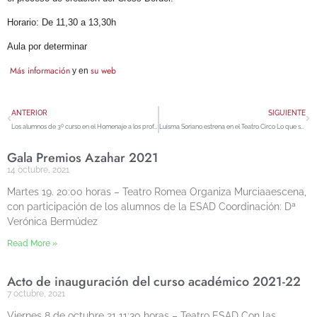
Horario: De 11,30 a 13,30h
Aula por determinar
Más información
su web
y en
ANTERIOR
SIGUIENTE
Los alumnos de 3º curso en el Homenaje a los profesores jubilados
Luisma Soriano estrena en el Teatro Circo Lo que se de Shakespeare
Gala Premios Azahar 2021
14 octubre, 2021
Martes 19. 20:00 horas – Teatro Romea Organiza Murciaaescena,
con participación de los alumnos de la ESAD Coordinación: Dª
Verónica Bermúdez
Read More »
Acto de inauguración del curso académico 2021-22
7 octubre, 2021
Viernes 8 de octubre 21 11:30 horas – Teatro ESAD Con las