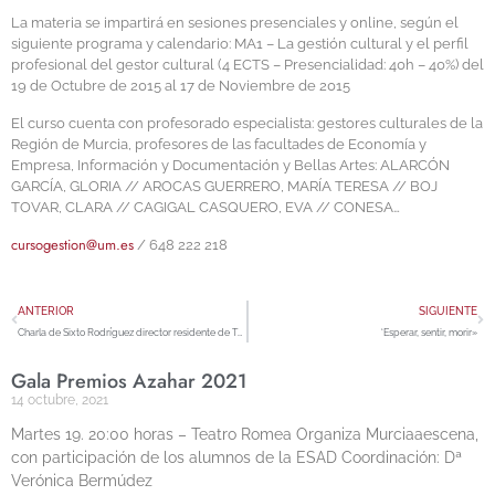
La materia se impartirá en sesiones presenciales y online, según el
siguiente programa y calendario: MA1 – La gestión cultural y el perfil
profesional del gestor cultural (4 ECTS – Presencialidad: 40h – 40%) del
19 de Octubre de 2015 al 17 de Noviembre de 2015
El curso cuenta con profesorado especialista: gestores culturales de la
Región de Murcia, profesores de las facultades de Economía y
Empresa, Información y Documentación y Bellas Artes: ALARCÓN
GARCÍA, GLORIA // AROCAS GUERRERO, MARÍA TERESA // BOJ
TOVAR, CLARA // CAGIGAL CASQUERO, EVA // CONESA…
cursogestion@um.es
/ 648 222 218
ANTERIOR
SIGUIENTE
Charla de Sixto Rodríguez director residente de The Hole 2
‘Esperar, sentir, morir»
Gala Premios Azahar 2021
14 octubre, 2021
Martes 19. 20:00 horas – Teatro Romea Organiza Murciaaescena,
con participación de los alumnos de la ESAD Coordinación: Dª
Verónica Bermúdez