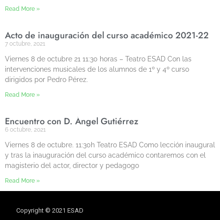
Read More »
Acto de inauguración del curso académico 2021-22
7 octubre, 2021
Viernes 8 de octubre 21 11:30 horas – Teatro ESAD Con las
intervenciones musicales de los alumnos de 1º y 4º curso
dirigidos por Pedro Pérez.
Read More »
Encuentro con D. Ángel Gutiérrez
6 octubre, 2021
Viernes 8 de octubre. 11:30h Teatro ESAD Como lección inaugural
y tras la inauguración del curso académico contaremos con el
magisterio del actor, director y pedagogo
Read More »
Copyright © 2021 ESAD