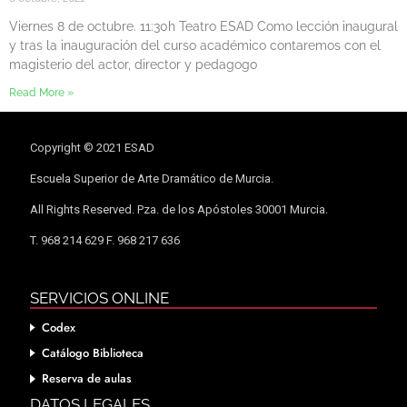
Viernes 8 de octubre. 11:30h Teatro ESAD Como lección inaugural
y tras la inauguración del curso académico contaremos con el
magisterio del actor, director y pedagogo
Read More »
Copyright © 2021 ESAD
Escuela Superior de Arte Dramático de Murcia.
All Rights Reserved. Pza. de los Apóstoles 30001 Murcia.
T. 968 214 629 F. 968 217 636
SERVICIOS ONLINE
Codex
Catálogo Biblioteca
Reserva de aulas
DATOS LEGALES