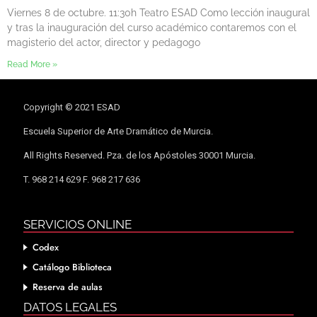
Viernes 8 de octubre. 11:30h Teatro ESAD Como lección inaugural
y tras la inauguración del curso académico contaremos con el
magisterio del actor, director y pedagogo
Read More »
Copyright © 2021 ESAD
Escuela Superior de Arte Dramático de Murcia.
All Rights Reserved. Pza. de los Apóstoles 30001 Murcia.
T. 968 214 629 F. 968 217 636
SERVICIOS ONLINE
Codex
Catálogo Biblioteca
Reserva de aulas
DATOS LEGALES