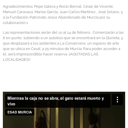
Agradecimientos: Pepe Galera y Rocío Bernal, César de Vicente,
Manuel Caravaca, Mariso García, Juan Carlos Martínez , José Solano, y
a la Fundación-Patronato Jesús Abandonado de Murcia por su
colaboración.>
Las representaciones serán del 10 al 14 de febrero . Comenzarán a las
6 en punto, subiendo a un autobús que se encontrará en la Glorieta, y
que desplazará a los asistentes a La Conservera, un espacio de arte
que se ubica en Ceutí, a 25 minutos de Murcia. Para poder acceder a
él, será imprescindible hacer reserva. ¡¡AGOTADAS LAS
LOCALIDADES!!