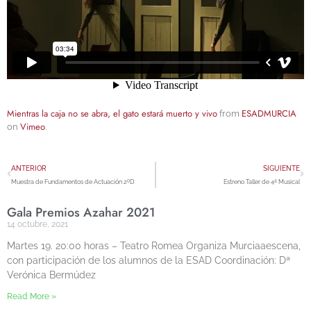
Mientras la caja no se abra, el gato estará muerto y vivo
ESADMURCIA
from
Vimeo
on
.
ANTERIOR
SIGUIENTE
Muestra de Fundamentos de Actuación 2ºD
Estreno Taller de 4ª Musical
Gala Premios Azahar 2021
14 octubre, 2021
Martes 19. 20:00 horas – Teatro Romea Organiza Murciaaescena,
con participación de los alumnos de la ESAD Coordinación: Dª
Verónica Bermúdez
Read More »