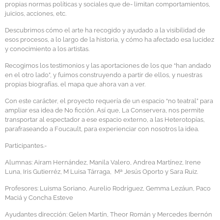
propias normas políticas y sociales que de- limitan comportamientos,
juicios, acciones, etc.
Descubrimos cómo el arte ha recogido y ayudado a la visibilidad de
esos procesos, a lo largo de la historia, y cómo ha afectado esa lucidez
y conocimiento a los artistas.
Recogimos los testimonios y las aportaciones de los que “han andado
en el otro lado”, y fuimos construyendo a partir de ellos, y nuestras
propias biografías, el mapa que ahora van a ver.
Con este carácter, el proyecto requería de un espacio “no teatral” para
ampliar esa idea de No ficción. Así que, La Conservera, nos permite
transportar al espectador a ese espacio externo, a las Heterotopías,
parafraseando a Foucault, para experienciar con nosotros la idea.
Participantes.-
Alumnas: Airam Hernández, Manila Valero, Andrea Martínez, Irene
Luna, Iris Gutierréz, M Luisa Tárraga, Mª Jesús Oporto y Sara Ruiz.
Profesores: Luisma Soriano, Aurelio Rodríguez, Gemma Lezáun, Paco
Maciá y Concha Esteve
Ayudantes dirección: Gelen Martín, Theor Román y Mercedes Ibernón