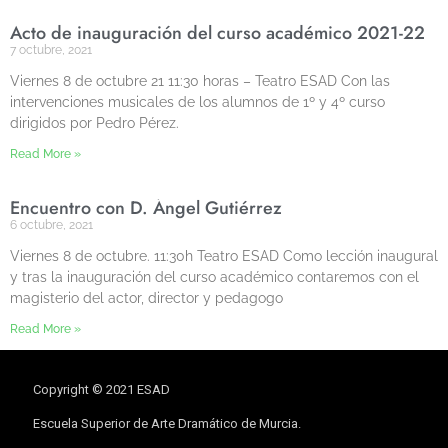
Acto de inauguración del curso académico 2021-22
7 octubre, 2021
Viernes 8 de octubre 21 11:30 horas – Teatro ESAD Con las
intervenciones musicales de los alumnos de 1º y 4º curso
dirigidos por Pedro Pérez.
Read More »
Encuentro con D. Ángel Gutiérrez
6 octubre, 2021
Viernes 8 de octubre. 11:30h Teatro ESAD Como lección inaugural
y tras la inauguración del curso académico contaremos con el
magisterio del actor, director y pedagogo
Read More »
Copyright © 2021 ESAD
Escuela Superior de Arte Dramático de Murcia.