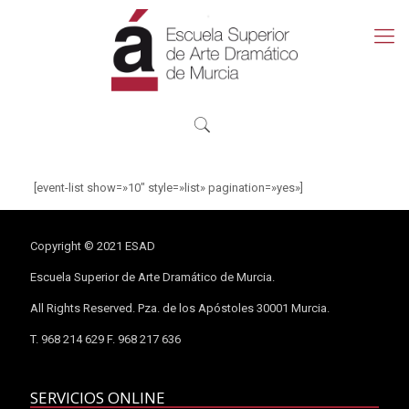
[event-list show=»10″ style=»list» pagination=»yes»]
Copyright © 2021 ESAD
Escuela Superior de Arte Dramático de Murcia.
All Rights Reserved. Pza. de los Apóstoles 30001 Murcia.
T. 968 214 629 F. 968 217 636
SERVICIOS ONLINE