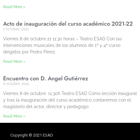
Read More »
Acto de inauguración del curso académico 2021-22
7 octubre, 2021
Viernes 8 de octubre 21 11:30 horas – Teatro ESAD Con las
intervenciones musicales de los alumnos de 1º y 4º curso
dirigidos por Pedro Pérez.
Read More »
Encuentro con D. Ángel Gutiérrez
6 octubre, 2021
Viernes 8 de octubre. 11:30h Teatro ESAD Como lección inaugural
y tras la inauguración del curso académico contaremos con el
magisterio del actor, director y pedagogo
Read More »
Copyright © 2021 ESAD