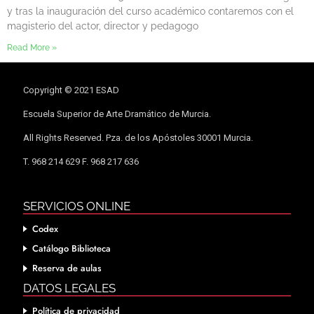
y tras la inauguración del curso académico contaremos con el
magisterio del actor, director y pedagogo
Read More »
Copyright © 2021 ESAD
Escuela Superior de Arte Dramático de Murcia.
All Rights Reserved. Pza. de los Apóstoles 30001 Murcia.
T. 968 214 629 F. 968 217 636
SERVICIOS ONLINE
Codex
Catálogo Biblioteca
Reserva de aulas
DATOS LEGALES
Política de privacidad