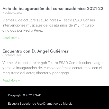
Acto de inauguración del curso académico 2021-22
7 octubre, 2021
Viernes 8 de octubre 21 11:30 horas – Teatro ESAD Con las
intervenciones musicales de los alumnos de 1º y 4º curso
dirigidos por Pedro Pérez.
Read More »
Encuentro con D. Ángel Gutiérrez
6 octubre, 2021
Viernes 8 de octubre. 11:30h Teatro ESAD Como lección inaugural
y tras la inauguración del curso académico contaremos con el
magisterio del actor, director y pedagogo
Read More »
Copyright © 2021 ESAD
Escuela Superior de Arte Dramático de Murcia.