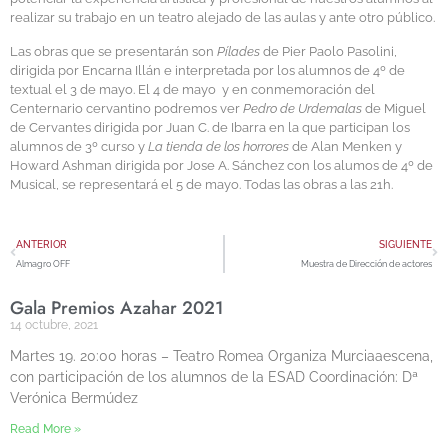
realizar su trabajo en un teatro alejado de las aulas y ante otro público.
Las obras que se presentarán son
Pílades
de Pier Paolo Pasolini,
dirigida por Encarna Illán e interpretada por los alumnos de 4º de
textual el 3 de mayo. El 4 de mayo y en conmemoración del
Centernario cervantino podremos ver
Pedro de Urdemalas
de Miguel
de Cervantes dirigida por Juan C. de Ibarra en la que participan los
alumnos de 3º curso y
La tienda de los horrores
de Alan Menken y
Howard Ashman dirigida por Jose A. Sánchez con los alumos de 4º de
Musical, se representará el 5 de mayo. Todas las obras a las 21h.
ANTERIOR
SIGUIENTE
Almagro OFF
Muestra de Dirección de actores
Gala Premios Azahar 2021
14 octubre, 2021
Martes 19. 20:00 horas – Teatro Romea Organiza Murciaaescena,
con participación de los alumnos de la ESAD Coordinación: Dª
Verónica Bermúdez
Read More »