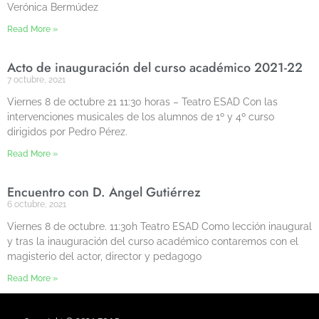
Verónica Bermúdez
Read More »
Acto de inauguración del curso académico 2021-22
7 octubre, 2021
Viernes 8 de octubre 21 11:30 horas – Teatro ESAD Con las
intervenciones musicales de los alumnos de 1º y 4º curso
dirigidos por Pedro Pérez.
Read More »
Encuentro con D. Ángel Gutiérrez
6 octubre, 2021
Viernes 8 de octubre. 11:30h Teatro ESAD Como lección inaugural
y tras la inauguración del curso académico contaremos con el
magisterio del actor, director y pedagogo
Read More »