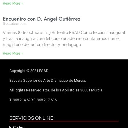
Read More »
Encuentro con D. Ángel Gutiérrez
6 octubre, 2021
Viernes 8 de octubre. 11:30h Teatro ESAD Como lección inaugural
y tras la inauguración del curso académico contaremos con el
magisterio del actor, director y pedagogo
Read More »
Copyright © 2021 ESAD
Escuela Superior de Arte Dramático de Murcia.
All Rights Reserved. Pza. de los Apóstoles 30001 Murcia.
T. 968 214 629 F. 968 217 636
SERVICIOS ONLINE
Codex