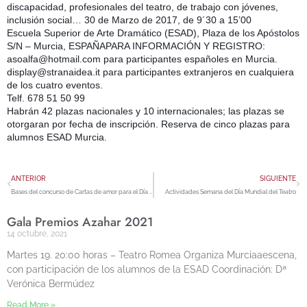
discapacidad, profesionales del teatro, de trabajo con jóvenes,
inclusión social… 30 de Marzo de 2017, de 9´30 a 15’00
Escuela Superior de Arte Dramático (ESAD), Plaza de los Apóstolos
S/N – Murcia, ESPAÑAPARA INFORMACIÓN Y REGISTRO:
asoalfa@hotmail.com para participantes españoles en Murcia.
display@stranaidea.it para participantes extranjeros en cualquiera
de los cuatro eventos.
Telf. 678 51 50 99
Habrán 42 plazas nacionales y 10 internacionales; las plazas se
otorgaran por fecha de inscripción. Reserva de cinco plazas para
alumnos ESAD Murcia.
ANTERIOR
SIGUIENTE
Bases del concurso de Cartas de amor para el Día del Teatro
Actividades Semana del Día Mundial del Teatro
Gala Premios Azahar 2021
14 octubre, 2021
Martes 19. 20:00 horas – Teatro Romea Organiza Murciaaescena,
con participación de los alumnos de la ESAD Coordinación: Dª
Verónica Bermúdez
Read More »