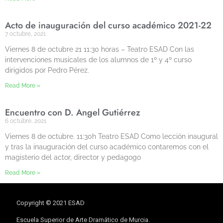
Acto de inauguración del curso académico 2021-22
7 octubre, 2021
Viernes 8 de octubre 21 11:30 horas – Teatro ESAD Con las
intervenciones musicales de los alumnos de 1º y 4º curso
dirigidos por Pedro Pérez.
Read More »
Encuentro con D. Ángel Gutiérrez
6 octubre, 2021
Viernes 8 de octubre. 11:30h Teatro ESAD Como lección inaugural
y tras la inauguración del curso académico contaremos con el
magisterio del actor, director y pedagogo
Read More »
Copyright © 2021 ESAD
Escuela Superior de Arte Dramático de Murcia.