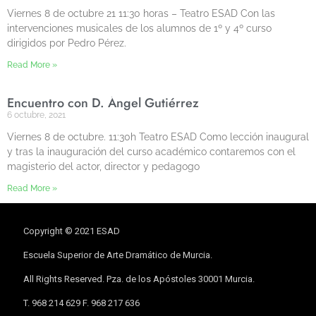
Viernes 8 de octubre 21 11:30 horas – Teatro ESAD Con las
intervenciones musicales de los alumnos de 1º y 4º curso
dirigidos por Pedro Pérez.
Read More »
Encuentro con D. Ángel Gutiérrez
6 octubre, 2021
Viernes 8 de octubre. 11:30h Teatro ESAD Como lección inaugural
y tras la inauguración del curso académico contaremos con el
magisterio del actor, director y pedagogo
Read More »
Copyright © 2021 ESAD
Escuela Superior de Arte Dramático de Murcia.
All Rights Reserved. Pza. de los Apóstoles 30001 Murcia.
T. 968 214 629 F. 968 217 636