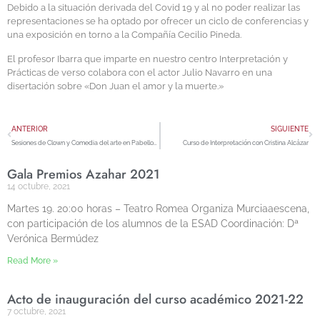
Debido a la situación derivada del Covid 19 y al no poder realizar las
representaciones se ha optado por ofrecer un ciclo de conferencias y
una exposición en torno a la Compañía Cecilio Pineda.
El profesor Ibarra que imparte en nuestro centro Interpretación y
Prácticas de verso colabora con el actor Julio Navarro en una
disertación sobre «Don Juan el amor y la muerte.»
ANTERIOR
SIGUIENTE
Sesiones de Clown y Comedia del arte en Pabellones de Artillería
Curso de Interpretación con Cristina Alcázar
Gala Premios Azahar 2021
14 octubre, 2021
Martes 19. 20:00 horas – Teatro Romea Organiza Murciaaescena,
con participación de los alumnos de la ESAD Coordinación: Dª
Verónica Bermúdez
Read More »
Acto de inauguración del curso académico 2021-22
7 octubre, 2021