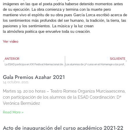
imágenes en las que el poeta podría haberse detenido momentos antes
de su ejecución. La obra comienza y termina con la muerte pero
mantiene vivo el espíritu de su obra pues García Lorca escribió acerca de
los sentimientos más profundos del ser humano, la tradición, la tierra, las
pasiones y los sentimientos. La música y la luz crean
la atmósfera poética que envuelve toda su creación.
Ver video
ANTERIOR
SIGUIENTE
La ESAD participa en XXI Festival Internacional de Teatro de Santiago de Compostela
Los alumnos de 3º curso en el Homenaje a los profesores jubilados
Gala Premios Azahar 2021
14 octubre, 2021
Martes 19. 20:00 horas – Teatro Romea Organiza Murciaaescena,
con participación de los alumnos de la ESAD Coordinación: Dª
Verónica Bermúdez
Read More »
Acto de inauguración del curso académico 2021-22