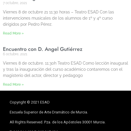
7 octubre, 2021
Viernes 8 de octubre 21 11:30 horas – Teatro ESAD Con las
intervenciones musicales de los alumnos de 1º y 4º curso
dirigidos por Pedro Pérez.
Read More »
Encuentro con D. Ángel Gutiérrez
6 octubre, 2021
Viernes 8 de octubre. 11:30h Teatro ESAD Como lección inaugural
y tras la inauguración del curso académico contaremos con el
magisterio del actor, director y pedagogo
Read More »
Copyright © 2021 ESAD
Escuela Superior de Arte Dramático de Murcia.
All Rights Reserved. Pza. de los Apóstoles 30001 Murcia.