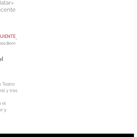
Matar»
Vicente
GUIENTE
ios Born
el
h Teatro
al y tras
 el
or y