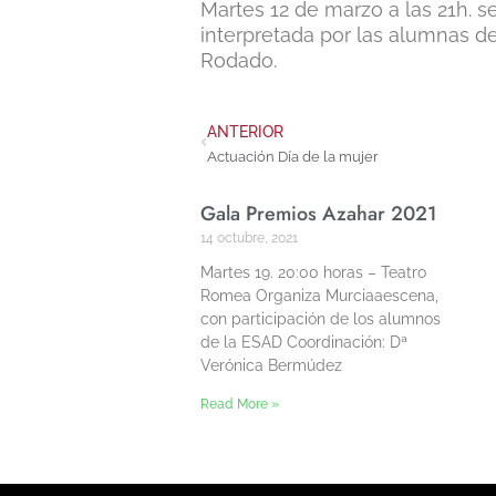
Martes 12 de marzo a las 21h. s
interpretada por las alumnas de 
Rodado.
ANTERIOR
Actuación Día de la mujer
Gala Premios Azahar 2021
14 octubre, 2021
Martes 19. 20:00 horas – Teatro
Romea Organiza Murciaaescena,
con participación de los alumnos
de la ESAD Coordinación: Dª
Verónica Bermúdez
Read More »