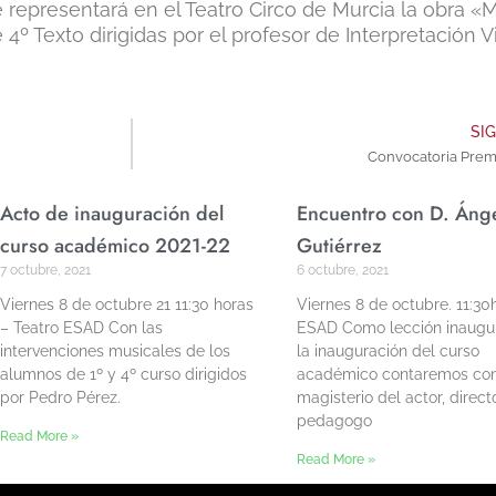
e representará en el Teatro Circo de Murcia la obra «
4º Texto dirigidas por el profesor de Interpretación 
SI
Convocatoria Prem
Acto de inauguración del
Encuentro con D. Áng
curso académico 2021-22
Gutiérrez
7 octubre, 2021
6 octubre, 2021
Viernes 8 de octubre 21 11:30 horas
Viernes 8 de octubre. 11:30
– Teatro ESAD Con las
ESAD Como lección inaugur
intervenciones musicales de los
la inauguración del curso
alumnos de 1º y 4º curso dirigidos
académico contaremos con
por Pedro Pérez.
magisterio del actor, direct
pedagogo
Read More »
Read More »