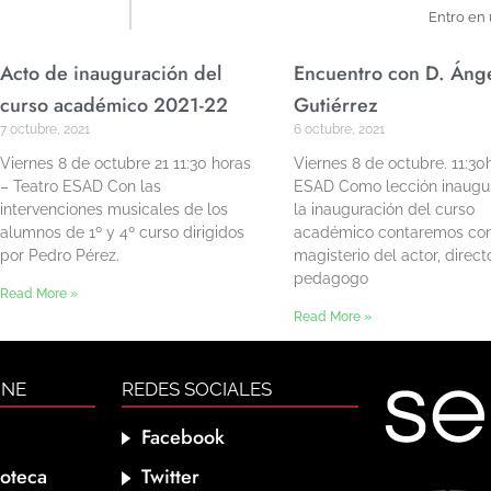
Entro en
Acto de inauguración del
Encuentro con D. Áng
curso académico 2021-22
Gutiérrez
7 octubre, 2021
6 octubre, 2021
Viernes 8 de octubre 21 11:30 horas
Viernes 8 de octubre. 11:30
– Teatro ESAD Con las
ESAD Como lección inaugur
intervenciones musicales de los
la inauguración del curso
alumnos de 1º y 4º curso dirigidos
académico contaremos con
por Pedro Pérez.
magisterio del actor, direct
pedagogo
Read More »
Read More »
INE
REDES SOCIALES
Facebook
ioteca
Twitter