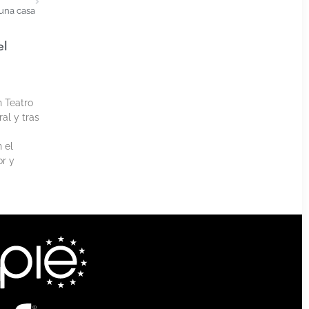
 una casa
el
h Teatro
al y tras
 el
or y