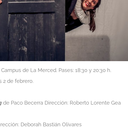
 Campus de La Merced. Pases: 18:30 y 20:30 h.
s 2 de febrero.
g
de Paco Becerra Dirección: Roberto Lorente Gea
rección: Deborah Bastián Olivares