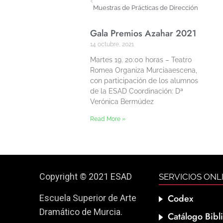
Muestras de Prácticas de Dirección
Gala Premios Azahar 2021
14 octubre, 2021
Martes 19. 20:00 horas – Teatro
Romea Organiza Murciaaescena,
con participación de los alumnos
de la ESAD Coordinación: Dª
Verónica Bermúdez
Read More »
Copyright © 2021 ESAD
SERVICIOS ONL
Codex
Escuela Superior de Arte
Dramático de Murcia.
Catálogo Bibl