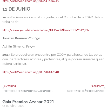
https://us02web.zoom.us/j/83641536749
11 DE JUNIO
20:00
Emisión audiovisual conjunta por el Youtube de la ESAD de los
trabajos de:
https://www.youtube.com/channel/
UCPwidMlBaeVh1o928IPYjPA
Jonatan Romero:
Contigo
Adrián Gimeno:
Sev7n
20:45
Se producirá un encuentro por ZOOM para hablar de las obras
con los directores, actores y profesores, al que podrán sumarse quien
quiera participar.
https://us02web.zoom.us/j/81731309548
ANTERIOR
SIGUIENTE
PROTOCOLO DE ACTUACIÓN PARA USUARIOS Y VISITANTES DURANTE LA RECUPERACIÓN GRADUAL DE LA ACTIVIDAD PRESENCIAL
RADIOTEATRO CLÁSICO CONFINADO
Gala Premios Azahar 2021
14 octubre, 2021