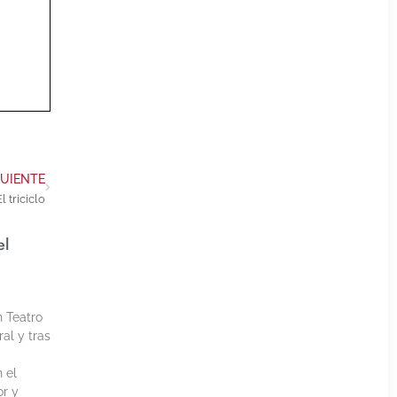
GUIENTE
El triciclo
el
h Teatro
al y tras
 el
or y