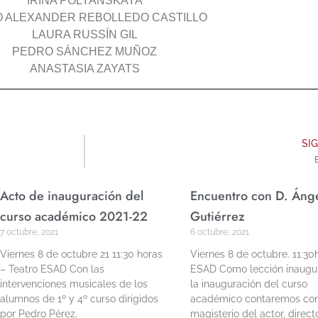
IRINA POLYANSKAYA
 ALEXANDER REBOLLEDO CASTILLO
LAURA RUSSÍN GIL
PEDRO SÁNCHEZ MUÑOZ
ANASTASIA ZAYATS
SI
Acto de inauguración del
Encuentro con D. Áng
curso académico 2021-22
Gutiérrez
7 octubre, 2021
6 octubre, 2021
Viernes 8 de octubre 21 11:30 horas
Viernes 8 de octubre. 11:30
– Teatro ESAD Con las
ESAD Como lección inaugur
intervenciones musicales de los
la inauguración del curso
alumnos de 1º y 4º curso dirigidos
académico contaremos con
por Pedro Pérez.
magisterio del actor, direct