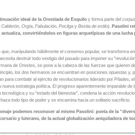
inuación ideal de la
Orestíada
de Esquilo
y forma parte del
corpu
n
Calderón
,
Orgía
,
Fabulación
,
Pocilga
y
Bestia de estilo
).
Pasolini r
 actualiza, convirtiéndolos en figuras arquetípicas de una lucha 
 que, manipulando hábilmente el consenso popular, se transforma e
 necesita destruir todo vestigio del pasado para imponer su “revolució
ermana de Orestes, se pone a la cabeza de las fuerzas que quieren d
rincipio, los dos hermanos se encuentran en posiciones opuestas y, p
an para combatir al ejército de revolucionarios liderado por Pílades, el
nueva estrategia política. El progreso aparentemente imparable de l
tecnológica y su “estado del bienestar”, condena la acción revolucio
haza todo tipo de poder y se encamina hacia un solitario sacrificio.
rsonaje podemos reconocer al mismo Pasolini: poeta de la “diver
orsario y luterano, de la actual globalización aniquiladora de to