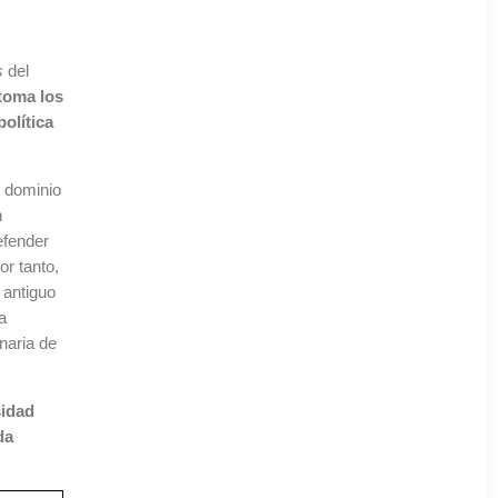
s
del
etoma los
política
n dominio
n
efender
or tanto,
 antiguo
a
naria de
sidad
da