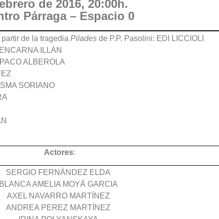
brero de 2016, 20:00h.
tro Párraga – Espacio 0
partir de la tragedia
Pilades
de P.P. Pasolini: EDI LICCIOLI
a: ENCARNA ILLÁN
 y PACO ALBEROLA
UEZ
LUISMA SORIANO
RA
ÁN
Actores
:
SERGIO FERNÁNDEZ ELDA
BLANCA AMELIA MOYÁ GARCIA
AXEL NAVARRO MARTÍNEZ
ANDREA PEREZ MARTÍNEZ