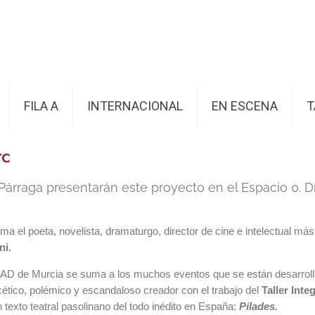
FILA A
INTERNACIONAL
EN ESCENA
T
tc
Párraga presentarán este proyecto en el Espacio 0. D
a el poeta, novelista, dramaturgo, director de cine e intelectual más
ni.
ESAD de Murcia se suma a los muchos eventos que se están desarrol
ético, polémico y escandaloso creador con el trabajo del
Taller Inte
 texto teatral pasolinano del todo inédito en España:
Pílades.