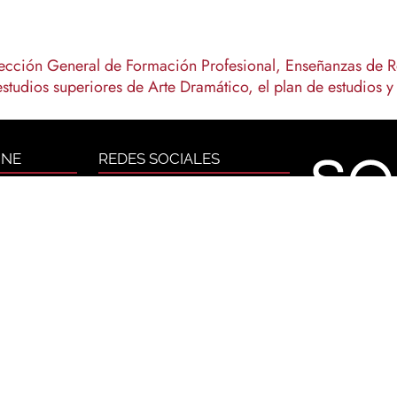
rección General de Formación Profesional, Enseñanzas de 
estudios superiores de Arte Dramático, el plan de estudios y
INE
REDES SOCIALES
Facebook
ioteca
Twitter
las
Instagram
S
CANALES
ivacidad
Vimeo
YouTube