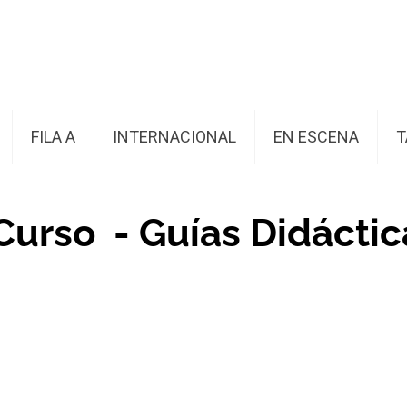
FILA A
INTERNACIONAL
EN ESCENA
T
urso - Guías Didáctic
ica I
Direc