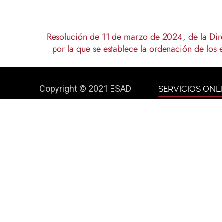
Resolución de 11 de marzo de 2024, de la Di
por la que se establece la ordenación de los 
Copyright © 2021 ESAD
SERVICIOS ONL
Codex
Escuela Superior de Arte
Dramático de Murcia.
Catálogo Bibl
All Rights Reserved. Pza.
Reserva de au
de los Apóstoles 30001
DATOS LEGALE
Murcia.
Política de pr
T. 968 214 629 F. 968 217
Aviso Legal
636