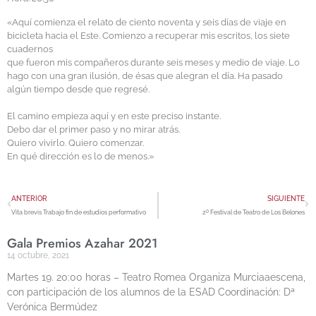
«Aquí comienza el relato de ciento noventa y seis días de viaje en
bicicleta hacia el Este. Comienzo a recuperar mis escritos, los siete
cuadernos
que fueron mis compañeros durante seis meses y medio de viaje. Lo
hago con una gran ilusión, de ésas que alegran el día. Ha pasado
algún tiempo desde que regresé.
El camino empieza aquí y en este preciso instante.
Debo dar el primer paso y no mirar atrás.
Quiero vivirlo. Quiero comenzar.
En qué dirección es lo de menos.»
ANTERIOR
SIGUIENTE
Vita brevis Trabajo fin de estudios performativo
2º Festival de Teatro de Los Belones
Gala Premios Azahar 2021
14 octubre, 2021
Martes 19. 20:00 horas – Teatro Romea Organiza Murciaaescena,
con participación de los alumnos de la ESAD Coordinación: Dª
Verónica Bermúdez