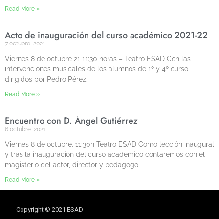
Read More »
Acto de inauguración del curso académico 2021-22
7 octubre, 2021
Viernes 8 de octubre 21 11:30 horas – Teatro ESAD Con las
intervenciones musicales de los alumnos de 1º y 4º curso
dirigidos por Pedro Pérez.
Read More »
Encuentro con D. Ángel Gutiérrez
6 octubre, 2021
Viernes 8 de octubre. 11:30h Teatro ESAD Como lección inaugural
y tras la inauguración del curso académico contaremos con el
magisterio del actor, director y pedagogo
Read More »
Copyright © 2021 ESAD