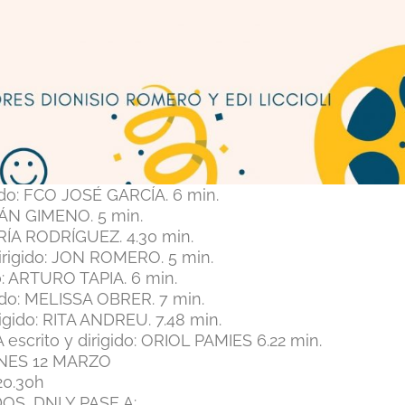
do: FCO JOSÉ GARCÍA. 6 min.
IÁN GIMENO. 5 min.
ARÍA RODRÍGUEZ. 4.30 min.
rigido: JON ROMERO. 5 min.
: ARTURO TAPIA. 6 min.
do: MELISSA OBRER. 7 min.
igido: RITA ANDREU. 7.48 min.
crito y dirigido: ORIOL PAMIES 6.22 min.
NES 12 MARZO
20.30h
S, DNI Y PASE A: