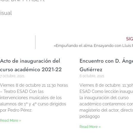
m
isual
SI
«Empuñando el alma. Ensayando con Lluis 
Acto de inauguración del
Encuentro con D. Áng
curso académico 2021-22
Gutiérrez
7 octubre, 2021
6 octubre, 2021
Viernes 8 de octubre 21 11:30 horas
Viernes 8 de octubre. 11:30
– Teatro ESAD Con las
ESAD Como lección inaugur
intervenciones musicales de los
la inauguración del curso
alumnos de 1º y 4º curso dirigidos
académico contaremos con
por Pedro Pérez.
magisterio del actor, direct
pedagogo
Read More »
Read More »