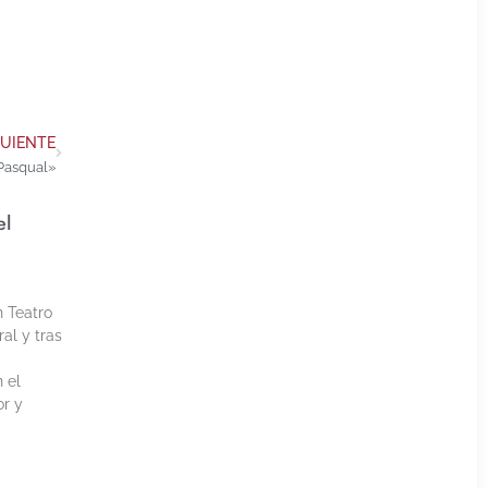
GUIENTE
Pasqual»
el
h Teatro
al y tras
 el
or y