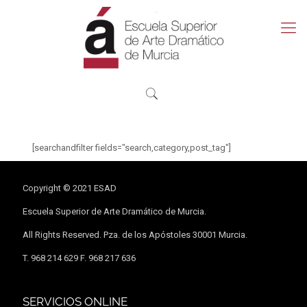
[searchandfilter fields="search,category,post_tag"]
Copyright © 2021 ESAD
Escuela Superior de Arte Dramático de Murcia.
All Rights Reserved. Pza. de los Apóstoles 30001 Murcia.
T. 968 214 629 F. 968 217 636
SERVICIOS ONLINE