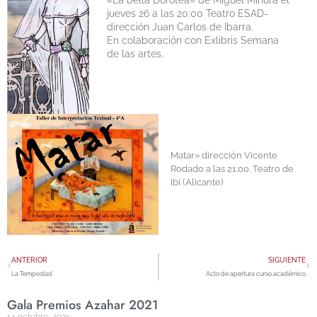
«La bella Dorotea» de Miguel Mihura el
jueves 26 a las 20:00 Teatro ESAD-
dirección Juan Carlos de Ibarra.
En colaboración con Exlibris Semana
de las artes.
Matar» dirección Vicente
Rodado a las 21:00. Teatro de
Ibi (Alicante)
ANTERIOR
SIGUIENTE
La Tempestad
Acto de apertura curso académico
Gala Premios Azahar 2021
14 octubre, 2021