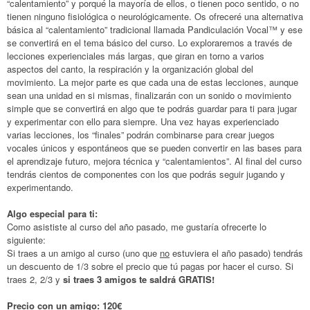
“calentamiento” y porqué la mayoría de ellos, o tienen poco sentido, o no
tienen ninguno fisiológica o neurológicamente. Os ofreceré una alternativa
básica al “calentamiento” tradicional llamada Pandiculación Vocal™ y ese
se convertirá en el tema básico del curso. Lo exploraremos a través de
lecciones experienciales más largas, que giran en torno a varios
aspectos del canto, la respiración y la organización global del
movimiento. La mejor parte es que cada una de estas lecciones, aunque
sean una unidad en si mismas, finalizarán con un sonido o movimiento
simple que se convertirá en algo que te podrás guardar para ti para jugar
y experimentar con ello para siempre. Una vez hayas experienciado
varias lecciones, los “finales” podrán combinarse para crear juegos
vocales únicos y espontáneos que se pueden convertir en las bases para
el aprendizaje futuro, mejora técnica y “calentamientos”. Al final del curso
tendrás cientos de componentes con los que podrás seguir jugando y
experimentando.
Algo especial para ti:
Como asististe al curso del año pasado, me gustaría ofrecerte lo
siguiente:
Si traes a un amigo al curso (uno que
no
estuviera el año pasado) tendrás
un descuento de 1/3 sobre el precio que tú pagas por hacer el curso. Si
traes 2, 2/3 y
si traes 3 amigos te saldrá GRATIS!
Precio con un amigo: 120€