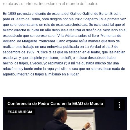
relata así su primera incursión en el mundo del teatro:
En 1988 proyecta el diseño de escena del Galileo Galillei de Bertolt Brecht,
para el Teatro de Roma, obra dirigida por Maurizio Scaparro.
Es la primera vez
que se encuentra ante un reto de esas características. Su éxito será tal que el
mismo director le invita un año después a realizar el diseño del vestuario en el
espectáculo que se representa en Villa Adriana sobre el libro ‘Memorias de
Adriano’ de Margarite Yourcenar. Cano expone así la manera que tuvo de
realizar este trabajo en una entrevista publicada en La Verdad el día 3 de
septiembre de 1989 : ‘Utilicé telas que ya estaban en el teatro, que las habían
usado ya, y que las pinté yo mismo, las teñí, e incluso después de haber
hecho los trajes, a veces, yo repintaba (‘) a mí me gustaba mucho dar una
relación muy fuerte entre la ropa y el sitio, o sea que no sobresaliese nada de
aquello, integrar los trajes al máximo en el lugar’.