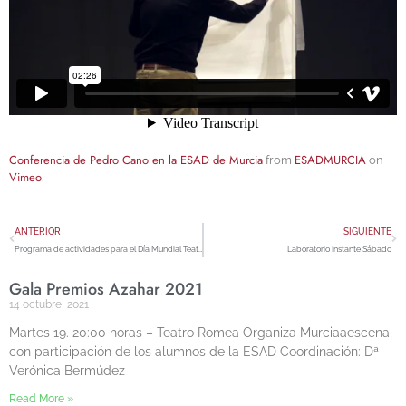
Conferencia de Pedro Cano en la ESAD de Murcia
ESADMURCIA
from
on
Vimeo
.
ANTERIOR
SIGUIENTE
Programa de actividades para el Día Mundial Teatro
Laboratorio Instante Sábado
Gala Premios Azahar 2021
14 octubre, 2021
Martes 19. 20:00 horas – Teatro Romea Organiza Murciaaescena,
con participación de los alumnos de la ESAD Coordinación: Dª
Verónica Bermúdez
Read More »