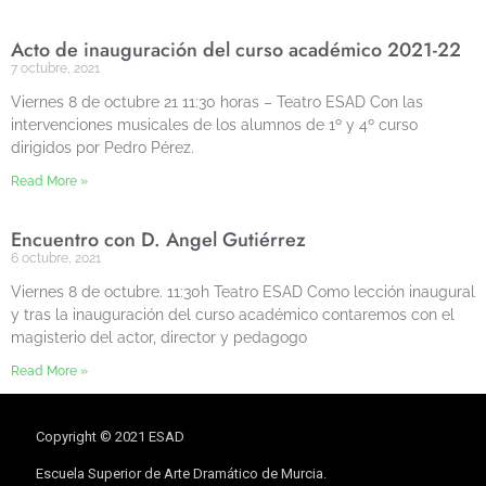
Acto de inauguración del curso académico 2021-22
7 octubre, 2021
Viernes 8 de octubre 21 11:30 horas – Teatro ESAD Con las
intervenciones musicales de los alumnos de 1º y 4º curso
dirigidos por Pedro Pérez.
Read More »
Encuentro con D. Ángel Gutiérrez
6 octubre, 2021
Viernes 8 de octubre. 11:30h Teatro ESAD Como lección inaugural
y tras la inauguración del curso académico contaremos con el
magisterio del actor, director y pedagogo
Read More »
Copyright © 2021 ESAD
Escuela Superior de Arte Dramático de Murcia.