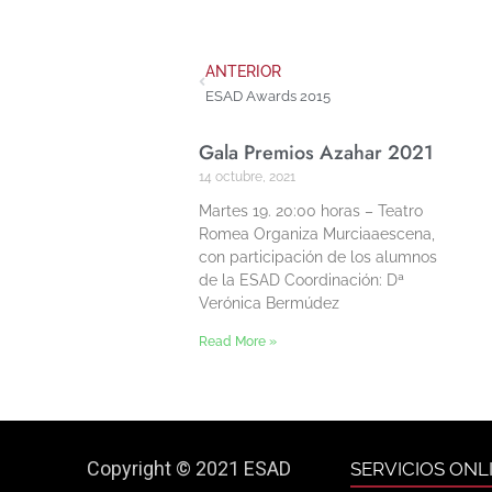
ANTERIOR
ESAD Awards 2015
Gala Premios Azahar 2021
14 octubre, 2021
Martes 19. 20:00 horas – Teatro
Romea Organiza Murciaaescena,
con participación de los alumnos
de la ESAD Coordinación: Dª
Verónica Bermúdez
Read More »
Copyright © 2021 ESAD
SERVICIOS ONL