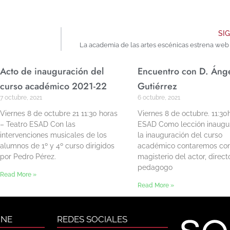
SI
La academia de las artes escénicas estrena web 
Acto de inauguración del
Encuentro con D. Áng
curso académico 2021-22
Gutiérrez
7 octubre, 2021
6 octubre, 2021
Viernes 8 de octubre 21 11:30 horas
Viernes 8 de octubre. 11:30
– Teatro ESAD Con las
ESAD Como lección inaugur
intervenciones musicales de los
la inauguración del curso
alumnos de 1º y 4º curso dirigidos
académico contaremos con
por Pedro Pérez.
magisterio del actor, direct
pedagogo
Read More »
Read More »
INE
REDES SOCIALES