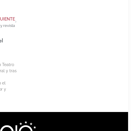
GUIENTE
y revista
el
h Teatro
al y tras
 el
or y