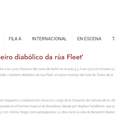
FILA A
INTERNACIONAL
EN ESCENA
T
iro diabólico da rúa Fleet’
o a las 12:00. Muestra del curso de bufón en el aula 4.3. A las 13:00 en el teatro L
dd, o barbeiro diabólico da rúa Fleet’, el nuevo montaje del Aula de Teatro de la
rto Salgueiro y colaboración musical a cargo de la Orquesta de Cámara de la USC
re basada en el famoso musical de Broadway ideado por Stephen Sondheim, que tu
 y con Johnny Depp como protagonista. La obra narra la vida de Benjamin Barker