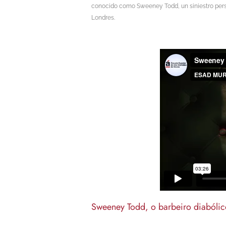
conocido como Sweeney Todd, un siniestro perso
Londres.
Sweeney Todd, o barbeiro diabólico