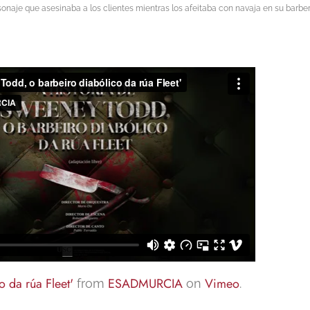
naje que asesinaba a los clientes mientras los afeitaba con navaja en su barber
 da rúa Fleet'
ESADMURCIA
Vimeo
from
on
.