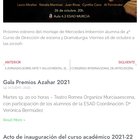
Próximo estreno del montaje de Mercedes Imbernón alumna de 4º
Curso de Dirección de escena y Dramaturgia. Viernes 26 de octubre a
las 20:00h.
ANTERIOR
SIGUIENTE
II JORNADAS SOBRE ARTE Y SALUD MENTAL: EL ARTE COMO VÍA DE INCLUSIÓN Y PARTICIPACIÓN SOCIAL
I CONGRESO INTERNACIONAL DE ARTES ESCÉNICAS Y DIVERSIDAD
Gala Premios Azahar 2021
14 octubre, 2021
Martes 19. 20:00 horas – Teatro Romea Organiza Murciaaescena,
con participación de los alumnos de la ESAD Coordinación: Dª
Verónica Bermúdez
Read More »
Acto de inauguración del curso académico 2021-22