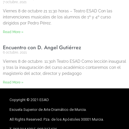
7 octubre, 2021
Viernes 8 de octubre 21 11:30 horas – Teatro ESAD Con las
intervenciones musicales de los alumnos de 1º y 4º curso
dirigidos por Pedro Pérez.
Read More »
Encuentro con D. Ángel Gutiérrez
6 octubre, 2021
Viernes 8 de octubre. 11:30h Teatro ESAD Como lección inaugural
y tras la inauguración del curso académico contaremos con el
magisterio del actor, director y pedagogo
Read More »
Copyright © 2021 ESAD
Escuela Superior de Arte Dramático de Murcia.
All Rights Reserved. Pza. de los Apóstoles 30001 Murcia.