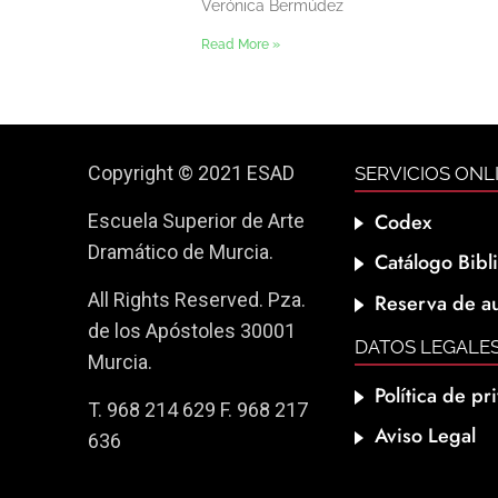
Verónica Bermúdez
Read More »
Copyright © 2021 ESAD
SERVICIOS ONL
Codex
Escuela Superior de Arte
Dramático de Murcia.
Catálogo Bibl
All Rights Reserved. Pza.
Reserva de au
de los Apóstoles 30001
DATOS LEGALE
Murcia.
Política de pr
T. 968 214 629 F. 968 217
Aviso Legal
636