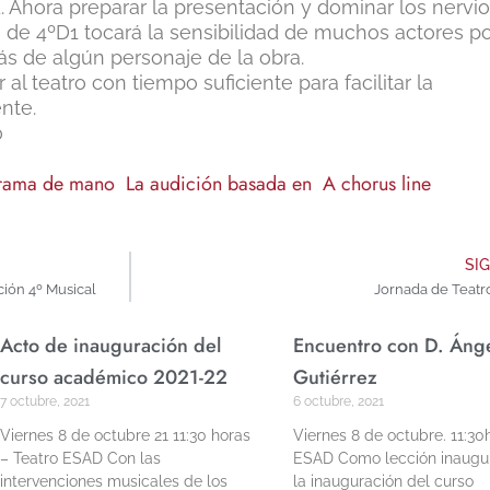
. Ahora preparar la presentación y dominar los nervio
a de 4ºD1 tocará la sensibilidad de muchos actores p
ás de algún personaje de la obra.
l teatro con tiempo suficiente para facilitar la
nte.
0
ama de mano La audición basada en A chorus line
m
SI
ción 4º Musical
Jornada de Teatr
Acto de inauguración del
Encuentro con D. Áng
curso académico 2021-22
Gutiérrez
7 octubre, 2021
6 octubre, 2021
Viernes 8 de octubre 21 11:30 horas
Viernes 8 de octubre. 11:30
– Teatro ESAD Con las
ESAD Como lección inaugur
intervenciones musicales de los
la inauguración del curso