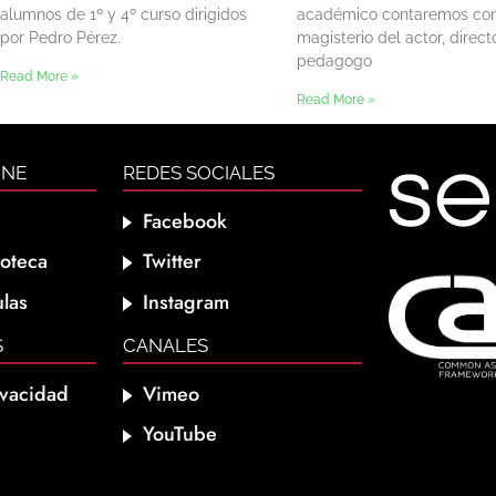
alumnos de 1º y 4º curso dirigidos
académico contaremos con
por Pedro Pérez.
magisterio del actor, direct
pedagogo
Read More »
Read More »
INE
REDES SOCIALES
Facebook
ioteca
Twitter
las
Instagram
S
CANALES
ivacidad
Vimeo
YouTube