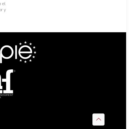
 el
or y