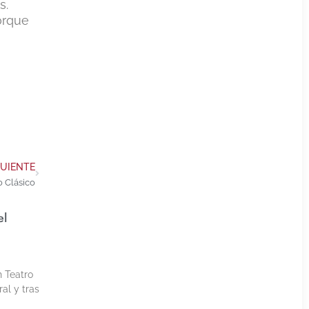
s.
orque
GUIENTE
o Clásico
el
h Teatro
al y tras