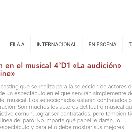
FILA A
INTERNACIONAL
EN ESCENA
T
ón en el musical 4ºD1 «La audición»
line»
 casting que se realiza para la selección de actores 
 de un espectáculo en el que servirán simplemente d
 del musical. Los seleccionados estarán contratados p
guración. Son muchos los actores del teatro musical q
jetivo común, lograr ser contratados, pero también t
inea del paro. No importa qué papel le darán, lo
 espectáculo y para ello debe mostrar sus mejores