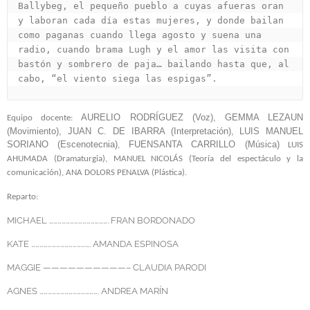
Ballybeg, el pequeño pueblo a cuyas afueras oran 
y laboran cada día estas mujeres, y donde bailan 
como paganas cuando llega agosto y suena una 
radio, cuando brama Lugh y el amor las visita con 
bastón y sombrero de paja… bailando hasta que, al 
cabo, “el viento siega las espigas”.
AURELIO RODRÍGUEZ (Voz), GEMMA LEZAUN
Equipo docente:
(Movimiento), JUAN C. DE IBARRA (Interpretación),
LUIS MANUEL
SORIANO (Escenotecnia)
FUENSANTA CARRILLO (Música)
,
LUIS
AHUMADA (Dramaturgia), MANUEL NICOLÁS (Teoría del espectáculo y la
comunicación), ANA DOLORS PENALVA (Plástica).
Reparto:
MICHAEL ……………………………………. FRAN BORDONADO
KATE ……………………………………. AMANDA ESPINOSA
MAGGIE ——————————– CLAUDIA PARODI
AGNES ……………………………………. ANDREA MARÍN