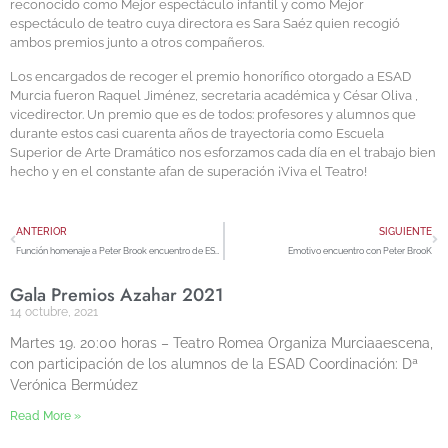
reconocido como Mejor espectáculo infantil y como Mejor
espectáculo de teatro cuya directora es Sara Saéz quien recogió
ambos premios junto a otros compañeros.
Los encargados de recoger el premio honorífico otorgado a ESAD
Murcia fueron Raquel Jiménez, secretaria académica y César Oliva ,
vicedirector. Un premio que es de todos: profesores y alumnos que
durante estos casi cuarenta años de trayectoria como Escuela
Superior de Arte Dramático nos esforzamos cada día en el trabajo bien
hecho y en el constante afan de superación ¡Viva el Teatro!
ANTERIOR
SIGUIENTE
Función homenaje a Peter Brook encuentro de ESAD en Oviedo
Emotivo encuentro con Peter BrooK
Gala Premios Azahar 2021
14 octubre, 2021
Martes 19. 20:00 horas – Teatro Romea Organiza Murciaaescena,
con participación de los alumnos de la ESAD Coordinación: Dª
Verónica Bermúdez
Read More »