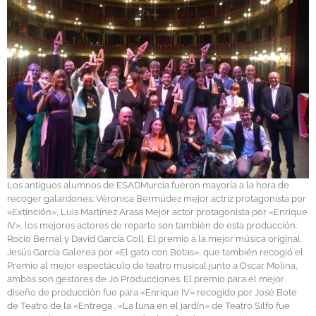
Los antiguos alumnos de ESADMurcia fueron mayoría a la hora de
recoger galardones: Véronica Bermúdez mejor actriz protagonista por
«Extinción», Luis Martínez Arasa Mejor actor protagonista por «Enrique
IV», los mejores actores de reparto son también de esta producción:
Rocío Bernal y David García Coll. El premio a la mejor música original
Jesús García Galerea por «El gato con Botas», que también recogió el
Premio al mejor espectáculo de teatro musical junto a Oscar Molina,
ambos son gestores de Jo Producciones. El premio para el mejor
diseño de producción fue para «Enrique IV» recogido por José Bote
de Teatro de la «Entrega . «La luna en el jardín» de Teatro Silfo fue