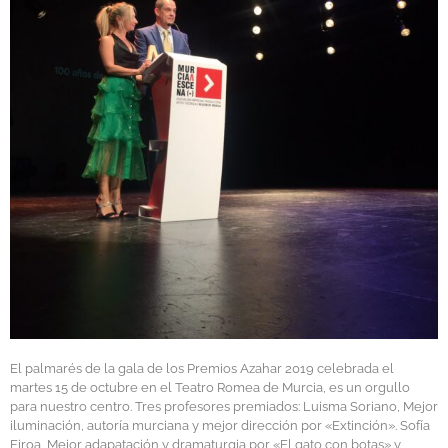
El palmarés de la gala de los Premios Azahar 2019 celebrada el
martes 15 de octubre en el Teatro Romea de Murcia, es un orgullo
para nuestro centro. Tres profesores premiados: Luisma Soriano, Mejor
iluminación, autoría murciana y mejor dirección por «Extinción». Sofía
Eiroa, Mejor adapatación y dramaturgia por «El gato con botas» y