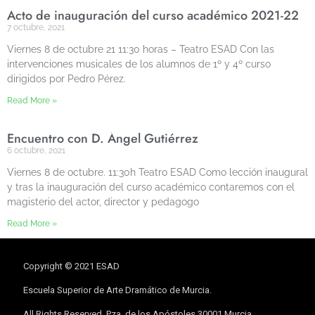
Acto de inauguración del curso académico 2021-22
7 octubre, 2021
Viernes 8 de octubre 21 11:30 horas – Teatro ESAD Con las
intervenciones musicales de los alumnos de 1º y 4º curso
dirigidos por Pedro Pérez.
Read More »
Encuentro con D. Ángel Gutiérrez
6 octubre, 2021
Viernes 8 de octubre. 11:30h Teatro ESAD Como lección inaugural
y tras la inauguración del curso académico contaremos con el
magisterio del actor, director y pedagogo
Read More »
Copyright © 2021 ESAD
Escuela Superior de Arte Dramático de Murcia.
All Rights Reserved. Pza. de los Apóstoles 30001 Murcia.