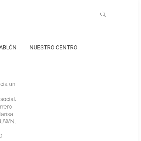
ABLÓN
NUESTRO CENTRO
rcia un
social.
rrero
M
arisa
LAUWN,
O