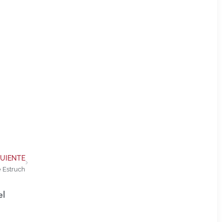
GUIENTE
 Estruch
el