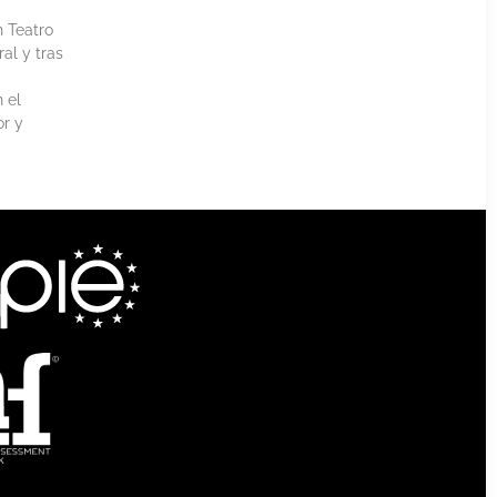
h Teatro
al y tras
 el
or y