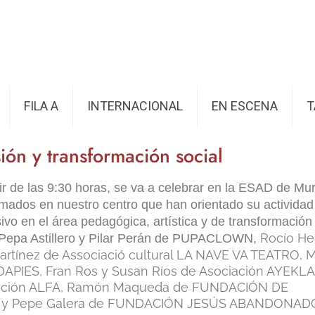
FILA A
INTERNACIONAL
EN ESCENA
T
sión y transformación social
ir de las 9:30 horas, se va a celebrar en la ESAD de Mu
rmados en nuestro centro que han orientado su actividad
usivo en el área pedagógica, artística y de transformación 
Rocío He
 Pepa Astillero y Pilar Perán de PUPACLOWN,
artínez de Associació cultural LA NAVE VA TEATRO, 
DAPIES,
Fran Ros y Susan Ríos de Asociación AYEK
ación ALFA,
Ramón Maqueda de FUNDACIÓN DE
D
y
Pepe Galera de FUNDACIÓN JESÚS ABANDONAD