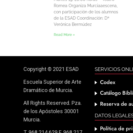
Romea Organiza Murciaaescena,
con participación de los alumnos
de la ESAD Coordinación: Dª
Verónica Bermúdez
Read More »
Copyright © 2021 ESAD
SERVICIOS ONL
Codex
Escuela Superior de Arte
Dramático de Murcia.
Catálogo Bibl
All Rights Reserved. Pza.
Reserva de au
de los Apóstoles 30001
DATOS LEGALE
Murcia.
Política de pr
T. 968 214 629 F. 968 217