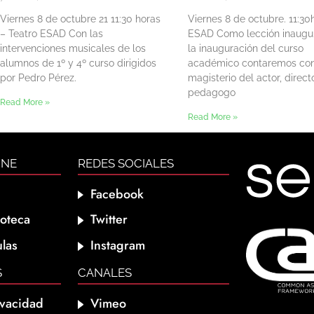
Viernes 8 de octubre 21 11:30 horas
Viernes 8 de octubre. 11:30
– Teatro ESAD Con las
ESAD Como lección inaugur
intervenciones musicales de los
la inauguración del curso
alumnos de 1º y 4º curso dirigidos
académico contaremos con
por Pedro Pérez.
magisterio del actor, direct
pedagogo
Read More »
Read More »
INE
REDES SOCIALES
Facebook
ioteca
Twitter
las
Instagram
S
CANALES
ivacidad
Vimeo