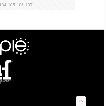
104
105
106
107