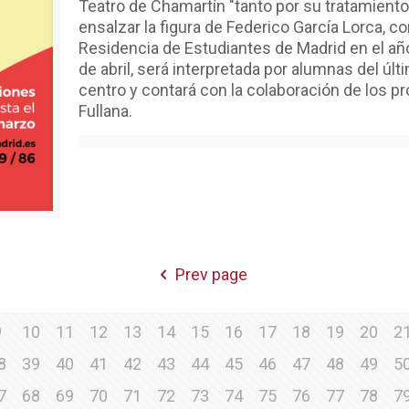
Teatro de Chamartín "tanto por su tratamient
ensalzar la figura de Federico García Lorca, co
Residencia de Estudiantes de Madrid en el añ
de abril, será interpretada por alumnas del úl
centro y contará con la colaboración de los pr
Fullana.
Prev page
9
10
11
12
13
14
15
16
17
18
19
20
2
8
39
40
41
42
43
44
45
46
47
48
49
5
7
68
69
70
71
72
73
74
75
76
77
78
7