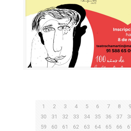
1
2
3
4
5
6
7
8
30
31
32
33
34
35
36
37
3
59
60
61
62
63
64
65
66
6