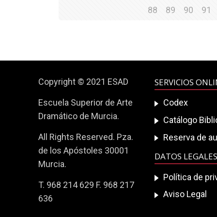
88
89
90
91
Copyright © 2021 ESAD
SERVICIOS ONL
Escuela Superior de Arte
Codex
Dramático de Murcia.
Catálogo Bibl
All Rights Reserved. Pza.
Reserva de au
de los Apóstoles 30001
DATOS LEGALE
Murcia.
Política de pr
T. 968 214 629 F. 968 217
Aviso Legal
636