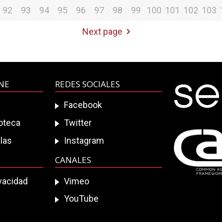
92
93
94
95
96
97
98
99
100
101
102
103
Next page
INE
REDES SOCIALES
Facebook
ioteca
Twitter
las
Instagram
S
CANALES
ivacidad
Vimeo
YouTube