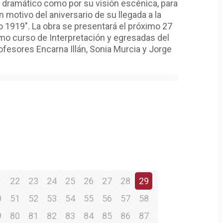
o dramático como por su visión escénica, para
n motivo del aniversario de su llegada a la
o 1919". La obra se presentará el próximo 27
timo curso de Interpretación y egresadas del
ofesores Encarna Illán, Sonia Murcia y Jorge
1
22
23
24
25
26
27
28
29
0
51
52
53
54
55
56
57
58
9
80
81
82
83
84
85
86
87