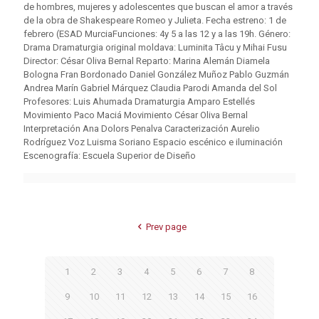
de hombres, mujeres y adolescentes que buscan el amor a través
de la obra de Shakespeare Romeo y Julieta. Fecha estreno: 1 de
febrero (ESAD MurciaFunciones: 4y 5 a las 12 y a las 19h. Género:
Drama Dramaturgia original moldava: Luminita Tâcu y Mihai Fusu
Director: César Oliva Bernal Reparto: Marina Alemán Diamela
Bologna Fran Bordonado Daniel González Muñoz Pablo Guzmán
Andrea Marín Gabriel Márquez Claudia Parodi Amanda del Sol
Profesores: Luis Ahumada Dramaturgia Amparo Estellés
Movimiento Paco Maciá Movimiento César Oliva Bernal
Interpretación Ana Dolors Penalva Caracterización Aurelio
Rodríguez Voz Luisma Soriano Espacio escénico e iluminación
Escenografía: Escuela Superior de Diseño
Prev page
1
2
3
4
5
6
7
8
9
10
11
12
13
14
15
16