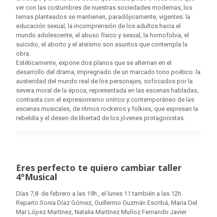
ver con las costumbres de nuestras sociedades modernas, los
temas planteados se mantienen, paradójicamente, vigentes: la
educación sexual, la incomprensión de los adultos hacia el
mundo adolescente, el abuso físico y sexual, la homofobia, el
suicidio, el aborto y el ateísmo son asuntos que contempla la
obra.
Estéticamente, expone dos planos que se alternan en el
desarrollo del drama, impregnado de un marcado tono poético: la
austeridad del mundo real de los personajes, sofocados por la
severa moral de la época, representada en las escenas habladas,
contrasta con el expresionismo onírico y contemporáneo de las
escenas musicales, de ritmos rockeros y folkies, que expresan la
rebeldía y el deseo de libertad de los jóvenes protagonistas.
Eres perfecto te quiero cambiar taller
4ºMusical
Días 7,8 de febrero a las 19h , el lunes 11 también a las 12h.
Reparto:Sonia Díaz Gómez, Guillermo Guzmán Escribá, Maria Del
Mar López Martínez, Natalia Martínez Muñoz Fernando Javier