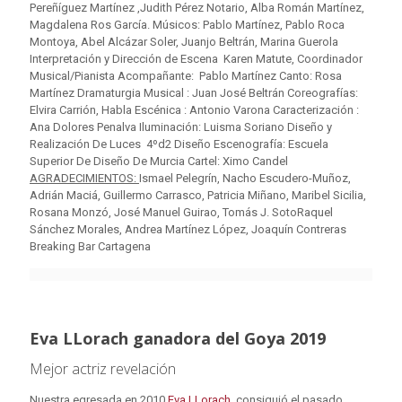
Pereñíguez Martínez ,Judith Pérez Notario, Alba Román Martínez,
Magdalena Ros García. Músicos: Pablo Martínez, Pablo Roca
Montoya, Abel Alcázar Soler, Juanjo Beltrán, Marina Guerola
Interpretación y Dirección de Escena Karen Matute, Coordinador
Musical/Pianista Acompañante: Pablo Martínez Canto: Rosa
Martínez Dramaturgia Musical : Juan José Beltrán Coreografías:
Elvira Carrión, Habla Escénica : Antonio Varona Caracterización :
Ana Dolores Penalva Iluminación: Luisma Soriano Diseño y
Realización De Luces 4ºd2 Diseño Escenografía: Escuela
Superior De Diseño De Murcia Cartel: Ximo Candel
AGRADECIMIENTOS:
Ismael Pelegrín, Nacho Escudero-Muñoz,
Adrián Maciá, Guillermo Carrasco, Patricia Miñano, Maribel Sicilia,
Rosana Monzó, José Manuel Guirao, Tomás J. SotoRaquel
Sánchez Morales, Andrea Martínez López, Joaquín Contreras
Breaking Bar Cartagena
Eva LLorach ganadora del Goya 2019
Mejor actriz revelación
Nuestra egresada en 2010
Eva LLorach,
consiguió el pasado