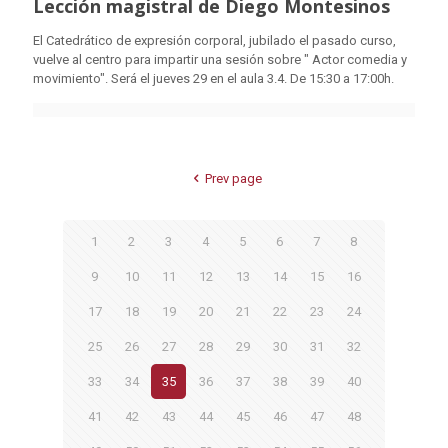
Lección magistral de Diego Montesinos
El Catedrático de expresión corporal, jubilado el pasado curso,
vuelve al centro para impartir una sesión sobre " Actor comedia y
movimiento". Será el jueves 29 en el aula 3.4. De 15:30 a 17:00h.
Prev page
1
2
3
4
5
6
7
8
9
10
11
12
13
14
15
16
17
18
19
20
21
22
23
24
25
26
27
28
29
30
31
32
33
34
35
36
37
38
39
40
41
42
43
44
45
46
47
48