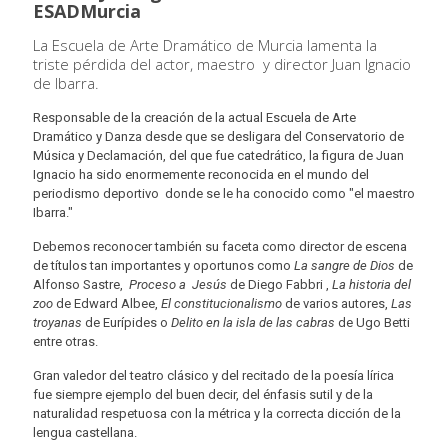
ESADMurcia
La Escuela de Arte Dramático de Murcia lamenta la
triste pérdida del actor, maestro y director Juan Ignacio
de Ibarra.
Responsable de la creación de la actual Escuela de Arte
Dramático y Danza desde que se desligara del Conservatorio de
Música y Declamación, del que fue catedrático, la figura de Juan
Ignacio ha sido enormemente reconocida en el mundo del
periodismo deportivo donde se le ha conocido como "el maestro
Ibarra."
Debemos reconocer también su faceta como director de escena
de títulos tan importantes y oportunos como
La sangre de Dios
de
Alfonso Sastre,
Proceso a Jesús
de Diego Fabbri ,
La historia del
zoo
de Edward Albee,
El constitucionalismo
de varios autores,
Las
troyanas
de Eurípides o
Delito en la isla de las cabras
de Ugo Betti
entre otras.
Gran valedor del teatro clásico y del recitado de la poesía lírica
fue siempre ejemplo del buen decir, del énfasis sutil y de la
naturalidad respetuosa con la métrica y la correcta dicción de la
lengua castellana.