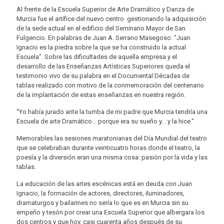
Al frente de la Escuela Superior de Arte Dramático y Danza de
Murcia fue el artífice del nuevo centro gestionando la adquisición
de la sede actual en el edificio del Seminario Mayor de San
Fulgencio. En palabras de Juan A. Serrano Masegoso: "Juan
Ignacio es la piedra sobre la que se ha construido la actual
Escuela". Sobre las dificultades de aquella empresa y el
desarrollo de las Enseñanzas Artísticas Superiores queda el
testimonio vivo de su palabra en el
Documental Décadas de
tablas
realizado con motivo de la conmemoración del centenario
de la implantación de estas enseñanzas en nuestra región.
"Yo había jurado ante la tumba de mi padre que Murcia tendría una
Escuela de arte Dramático... porque era su sueño y... y la hice."
Memorables las sesiones maratonianas del Día Mundial del teatro
que se celebraban durante veinticuatro horas donde el teatro, la
poesía y la diversión eran una misma cosa: pasión por la vida y las
tablas.
La educación de las artes escénicas está en deuda con Juan
Ignacio, la formación de actores, directores, iluminadores,
dramaturgos y bailarines no sería lo que es en Murcia sin su
empeño y tesón por crear una Escuela Superior que albergara los
dos centros y que hoy, casi cuarenta años después de su