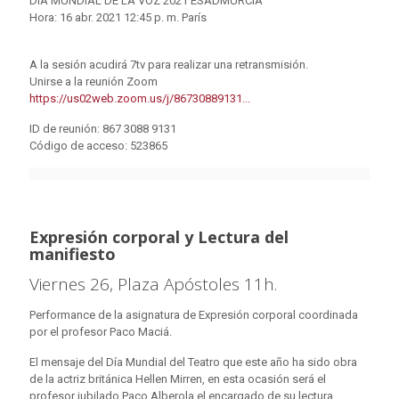
DÍA MUNDIAL DE LA VOZ 2021 ESADMURCIA
Hora: 16 abr. 2021 12:45 p. m. París
A la sesión acudirá 7tv para realizar una retransmisión.
Unirse a la reunión Zoom
https://us02web.zoom.us/j/86730889131...
ID de reunión: 867 3088 9131
Código de acceso: 523865
Expresión corporal y Lectura del
manifiesto
Viernes 26, Plaza Apóstoles 11h.
Performance de la asignatura de Expresión corporal coordinada
por el profesor Paco Maciá.
El mensaje del Día Mundial del Teatro que este año ha sido obra
de la actriz británica Hellen Mirren, en esta ocasión será el
profesor jubilado Paco Alberola el encargado de su lectura.