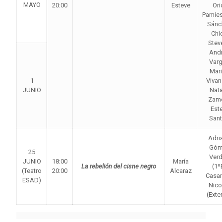
MAYO
20:00
Esteve
Ori
Pamies
Sánc
Chl
Stev
And
Var
Mar
1
Viva
JUNIO
Nata
Zam
Est
San
Adri
Góm
25
Ver
JUNIO
18:00
María
La rebelión del cisne negro
(1º
(Teatro
20:00
Alcaraz
Casa
ESAD)
Nico
(Exte