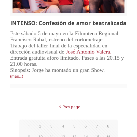
INTENSO: Confesión de amor teatralizada
Este sábado 5 de mayo en la Filmoteca Regional
Francisco Rabal, estreno del cortometraje
Trabajo del taller final de la especialidad en
dirección audiovisual de
José Antonio Valera.
Entrada gratuita aforo limitado. Pases a las 20.15 y
21.00 horas.
Sinopsis: Jorge ha montado un gran Show.
(más…)
Prev page
1
2
3
4
5
6
7
8
9
10
11
12
13
14
15
16