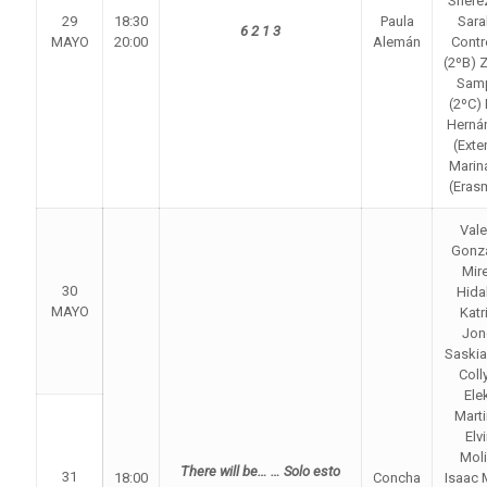
Shere
29
18:30
Paula
Sara
6 2 1 3
MAYO
20:00
Alemán
Contr
(2ºB) 
Sam
(2ºC)
Herná
(Exte
Marin
(Eras
Vale
Gonz
Mir
30
Hida
MAYO
Katr
Jon
Saskia
Coll
Ele
Mart
Elvi
Mol
There will be…
… Solo esto
31
18:00
Concha
Isaac