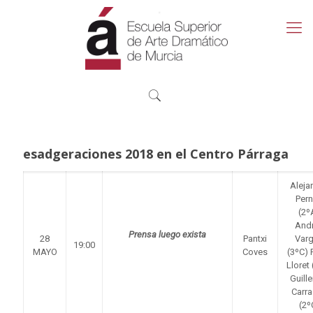
esadgeraciones 2018 en el Centro Párraga
Aleja
Per
(2º
And
Prensa luego exista
28
Pantxi
Var
19:00
MAYO
Coves
(3ºC) 
Lloret 
Guill
Carr
(2º