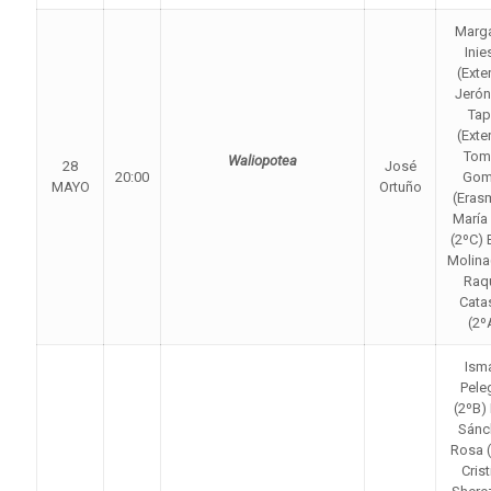
Marga
Inie
(Exte
Jeró
Tap
(Exte
Tom
Waliopotea
28
José
20:00
Gom
MAYO
Ortuño
(Eras
María 
(2ºC) E
Molina
Raq
Cata
(2º
Ism
Pele
(2ºB)
Sánc
Rosa 
Crist