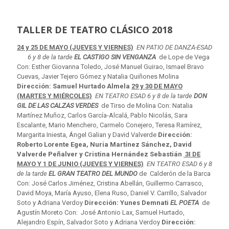
TALLER DE TEATRO CLÁSICO 2018
24 y 25 DE MAYO (JUEVES Y VIERNES)
EN PATIO DE DANZA-ESAD
6 y 8 de la tarde
EL CASTIGO SIN VENGANZA
de Lope de Vega
Con: Esther Giovanna Toledo, José Manuel Guirao, Ismael Bravo
Cuevas, Javier Tejero Gómez y Natalia Quiñones Molina
Dirección: Samuel Hurtado Almela
29 y 30 DE MAYO
(MARTES Y MIÉRCOLES)
EN TEATRO ESAD
6 y 8 de la tarde
DON
GIL DE LAS CALZAS VERDES
de Tirso de Molina Con: Natalia
Martínez Muñoz, Carlos García-Alcalá, Pablo Nicolás, Sara
Escalante, Mario Menchero, Carmelo Conejero, Teresa Ramírez,
Margarita Iniesta, Ángel Galian y David Valverde
Dirección:
Roberto Lorente Egea, Nuria Martínez Sánchez, David
Valverde Peñalver y Cristina Hernández Sebastián
3I DE
MAYO Y 1 DE JUNIO (JUEVES Y VIERNES)
EN TEATRO ESAD
6 y 8
de la tarde
EL GRAN TEATRO DEL MUNDO
de Calderón de la Barca
Con: José Carlos Jiménez, Cristina Abellán, Guillermo Carrasco,
David Moya, María Ayuso, Elena Ruso, Daniel V. Carrillo, Salvador
Soto y Adriana Verdoy
Dirección: Yunes Demnati
EL POETA
de
Agustín Moreto Con: José Antonio Lax, Samuel Hurtado,
Alejandro Espín, Salvador Soto y Adriana Verdoy
Dirección: